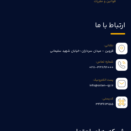
قوانین و مقررات
ارتباط با ما
نشانی:
قزوین - میدان سرداران-خیابان شهید سلیمانی
شماره تماس:
028-33892000
پست الکترونیک:
info@ostan-qz.ir
کدپستی:
3414613155