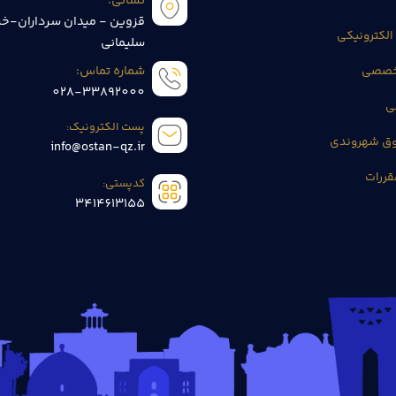
نشانی:
قزوین - میدان سرداران-خی
الکترونیکی
سلیمانی
تخصصی
شماره تماس:
028-33892000
ی
پست الکترونیک:
وق شهروندی
info@ostan-qz.ir
قررات
کدپستی:
3414613155