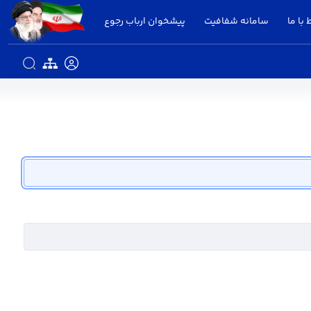
 با ما
سامانه شفافیت
پیشخوان ارباب رجوع