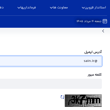
استاندار قزوین
معاونت ها
فرمانداریها
دفا
جمعه 16 مرداد 1405
پرسشنامه الکترونیکی - استانداری قزوین
آدرس ایمیل
کلمه عبور
تازه سازی CAPTCHA