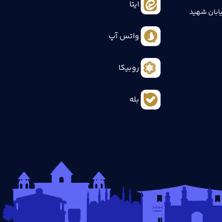
ایتا
ابان شهید
واتس آپ
روبیکا
بله