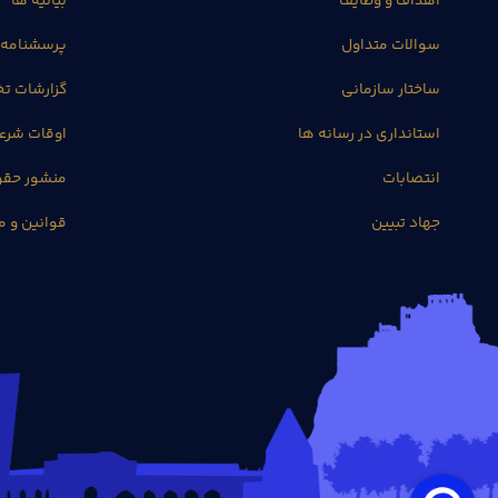
اهداف و وظایف
بیانیه ها
سوالات متداول
پرسشنامه 
ساختار سازمانی
گزارشات 
استانداری در رسانه ها
اوقات شرع
انتصابات
منشور حق
جهاد تبیین
قوانین و م