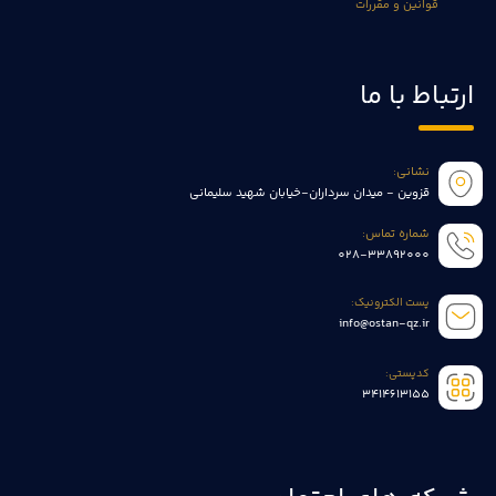
قوانین و مقررات
ارتباط با ما
نشانی:
قزوین - میدان سرداران-خیابان شهید سلیمانی
شماره تماس:
028-33892000
پست الکترونیک:
info@ostan-qz.ir
کدپستی:
3414613155