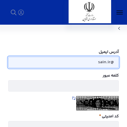
345346 - استانداری قزوین
آدرس ایمیل
کلمه عبور
تازه سازی CAPTCHA
کد امنیتی
ضروری