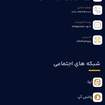
شماره تماس:
028-33892000
پست الکترونیک:
info@ostan-qz.ir
کدپستی:
3414613155
شبکه های اجتماعی
ایتا
واتس آپ