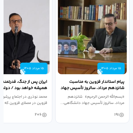
15 مرداد 1405
15 مرداد 1405
پیام استاندار قزوین به مناسبت
ایران پس از جنگ، قدرتمندتر 
شانزدهم مرداد، سالروز تأسیس جهاد
همیشه خواهد بود / دولت د
دانشگاهی
نبرد اقتصادی،...
«بسم‌الله الرحمن الرحیم» شانزدهم
محمد نوذری در اجتماع پرشور 
مرداد، سالروز تأسیس جهاد دانشگاهی،...
قزوین در مصلای قزوین که به 
خون‌خواهی...
206
191