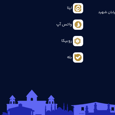
ایتا
ابان شهید
واتس آپ
روبیکا
بله