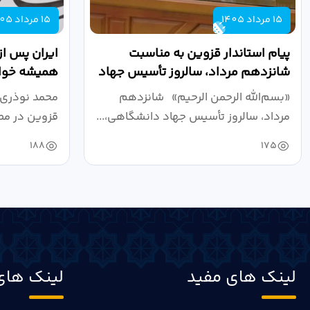
15 مرداد 1405
15 مرداد 1405
پیام استاندار قزوین به مناسبت
ایران پس از
شانزدهم مرداد، سالروز تأسیس جهاد
همیشه خواه
دانشگاهی
نبرد اقتصادی
«بسم‌الله الرحمن الرحیم» شانزدهم
محمد نوذری 
مرداد، سالروز تأسیس جهاد دانشگاهی،...
قزوین در مص
خون‌خواهی..
188
175
لینک های مفید
لینک های