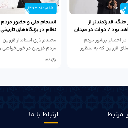
15 مرداد 1405
 جنگ، قدرتمندتر از
انسجام ملی و حضور مردم، ر
د بود / دولت در میدان
نظام در بزنگاه‌های تاریخی
،...
در اجتماع پرشور مردم
محمدنوذری استاندار قزوین، د
لای قزوین که به منظور
مردم قزوین در خون‌خواهی ر
.
حمایت...
178
 مرتبط
ارتباط با ما