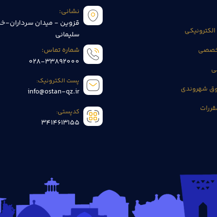
نشانی:
قزوین - میدان سرداران-خی
الکترونیکی
سلیمانی
تخصصی
شماره تماس:
028-33892000
ی
پست الکترونیک:
وق شهروندی
info@ostan-qz.ir
قررات
کدپستی:
3414613155