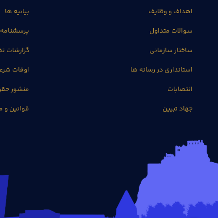
اهداف و وظایف
بیانیه ها
سوالات متداول
پرسشنامه 
ساختار سازمانی
گزارشات 
استانداری در رسانه ها
اوقات شرع
انتصابات
منشور حق
جهاد تبیین
قوانین و م