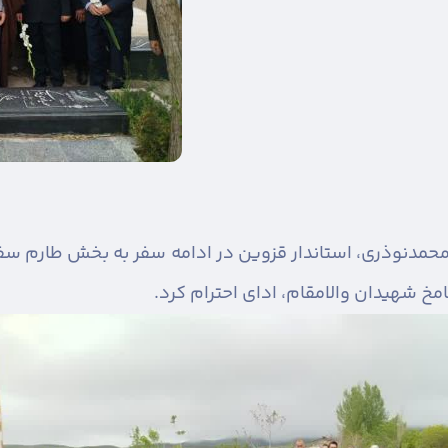
حمدنوذری، استاندار قزوین در ادامه سفر به بخش طارم سف
شامخ شهیدان والامقام، ادای احترام کرد.