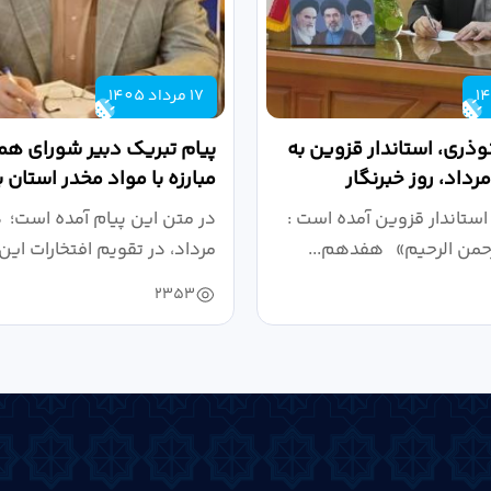
17 مرداد 1405
وذری، استاندار قزوین به
پیام تبریک دبیر شورای ه
مبارزه با مواد مخدر استان 
روز خبرنگار...
استاندار قزوین آمده است :
در متن این پیام آمده است؛
رحمن الرحیم» هفدهم...
مرداد، در تقویم افتخارات این 
2353