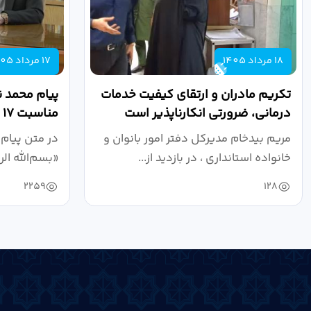
18 مرداد 1405
17 مرداد 1405
تکریم مادران و ارتقای کیفیت خدمات
پیام محمد ن
درمانی، ضرورتی انکارناپذیر است
مناسبت ۱۷ مرداد، روز خبرنگار
مریم بیدخام مدیرکل دفتر امور بانوان و
در متن پیام 
خانواده استانداری ، در بازدید از...
«بسم‌الله ال
2259
128