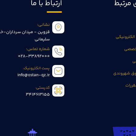
 مرتبط
ارتباط با ما
نشانی:
قزوین - میدان سرداران-خی
الکترونیکی
سلیمانی
تخصصی
شماره تماس:
028-33892000
ی
پست الکترونیک:
وق شهروندی
info@ostan-qz.ir
قررات
کدپستی:
3414613155