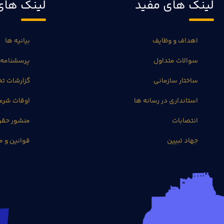
لینک های مفید
لینک های
اهداف و وظایف
بیانیه ها
سوالات متداول
پرسشنامه 
ساختار سازمانی
گزارشات 
استانداری در رسانه ها
اوقات شرع
انتصابات
منشور حق
جهاد تبیین
قوانین و م