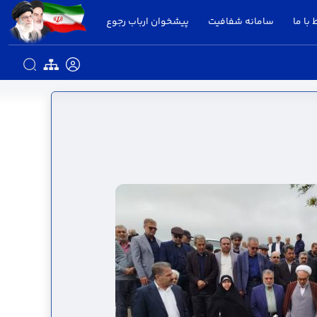
 با ما
سامانه شفافیت
پیشخوان ارباب رجوع
ستانداری قزوین