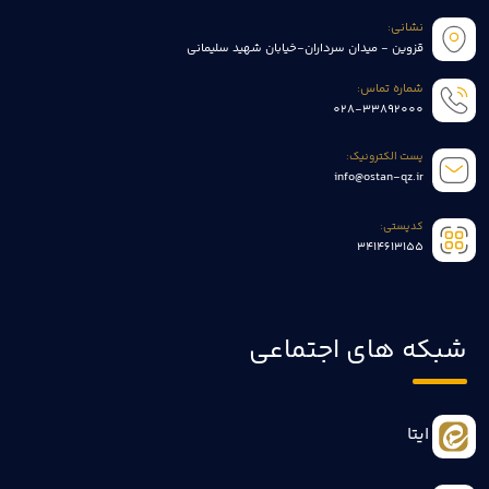
نشانی:
قزوین - میدان سرداران-خیابان شهید سلیمانی
شماره تماس:
028-33892000
پست الکترونیک:
info@ostan-qz.ir
کدپستی:
3414613155
شبکه های اجتماعی
ایتا