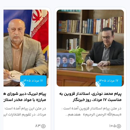
17 مرداد 1405
17 مرداد 1405
پیام محمد نوذری، استاندار قزوین به
پیام تبریک دبیر شورای هم
مناسبت ۱۷ مرداد، روز خبرنگار
مبارزه با مواد مخدر استان ب
مناسبت روز خبرنگار...
در متن پیام استاندار قزوین آمده است :
در متن این پیام آمده است؛ 
«بسم‌الله الرحمن الرحیم» هفدهم...
مرداد، در تقویم افتخارات این س
83
105