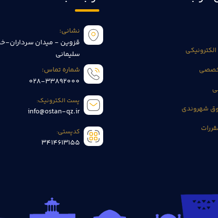
نشانی:
قزوین - میدان سرداران-خی
الکترونیکی
سلیمانی
تخصصی
شماره تماس:
028-33892000
ی
پست الکترونیک:
وق شهروندی
info@ostan-qz.ir
قررات
کدپستی:
3414613155