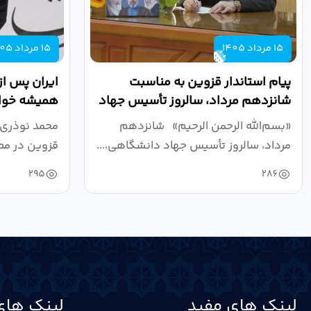
15 مرداد 1405
15 مرداد 1405
پیام استاندار قزوین به مناسبت
ایران پس از
شانزدهم مرداد، سالروز تأسیس جهاد
همیشه خواه
دانشگاهی
نبرد اقتصادی
«بسم‌الله الرحمن الرحیم» شانزدهم
محمد نوذری 
مرداد، سالروز تأسیس جهاد دانشگاهی،...
قزوین در مص
خون‌خواهی..
295
286
لینک های مفید
لینک های