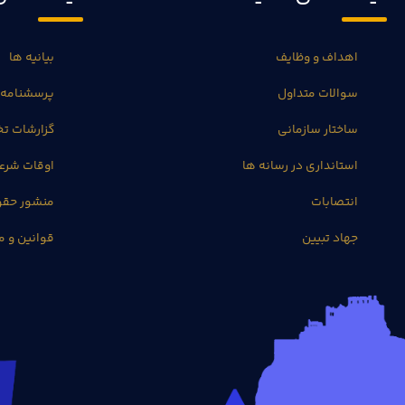
اهداف و وظایف
بیانیه ها
سوالات متداول
پرسشنامه 
ساختار سازمانی
گزارشات 
استانداری در رسانه ها
اوقات شرع
انتصابات
منشور حق
جهاد تبیین
قوانین و م