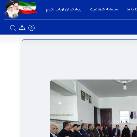
 با ما
سامانه شفافیت
پیشخوان ارباب رجوع