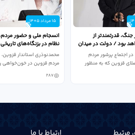
15 مرداد 1405
 جنگ، قدرتمندتر از
انسجام ملی و حضور مردم، ر
د بود / دولت در میدان
نظام در بزنگاه‌های تاریخی
،...
در اجتماع پرشور مردم
محمدنوذری استاندار قزوین، د
لای قزوین که به منظور
مردم قزوین در خون‌خواهی ر
.
حمایت...
287
 مرتبط
ارتباط با ما