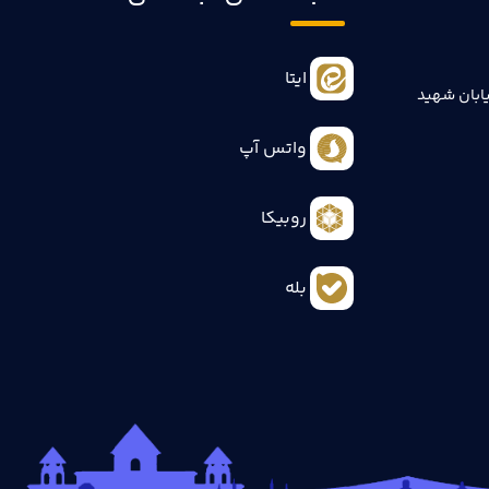
ایتا
ابان شهید
واتس آپ
روبیکا
بله