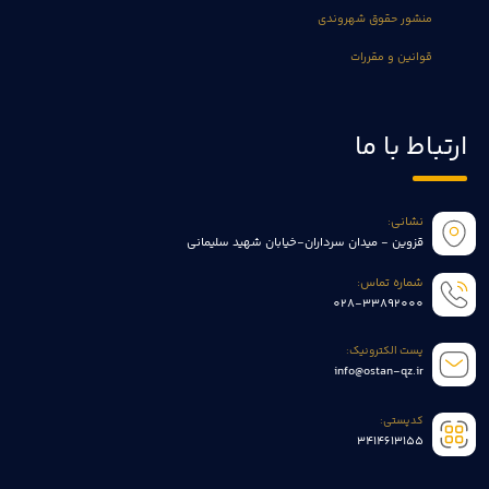
منشور حقوق شهروندی
قوانین و مقررات
ارتباط با ما
نشانی:
قزوین - میدان سرداران-خیابان شهید سلیمانی
شماره تماس:
028-33892000
پست الکترونیک:
info@ostan-qz.ir
کدپستی:
3414613155