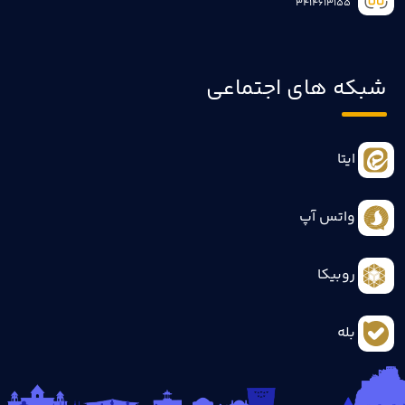
3414613155
شبکه های اجتماعی
ایتا
واتس آپ
روبیکا
بله