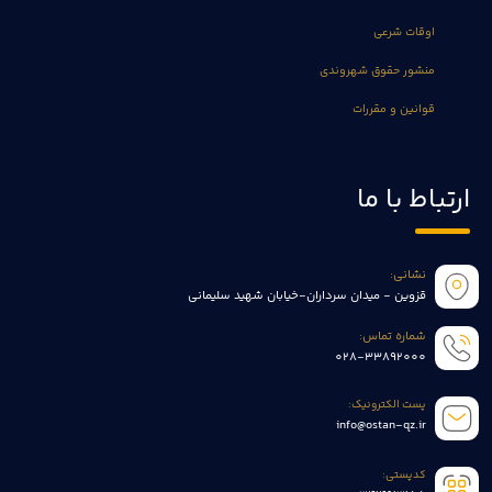
اوقات شرعی
منشور حقوق شهروندی
قوانین و مقررات
ارتباط با ما
نشانی:
قزوین - میدان سرداران-خیابان شهید سلیمانی
شماره تماس:
028-33892000
پست الکترونیک:
info@ostan-qz.ir
کدپستی: