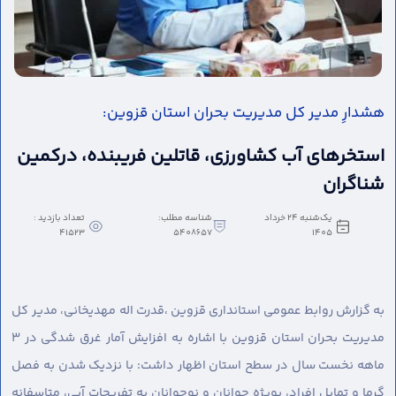
هشدارِ مدیر کل مدیریت بحران استان قزوین:
استخرهای آب کشاورزی، قاتلین فریبنده، درکمین
شناگران
یک‌شنبه 24 خرداد
شناسه مطلب:
تعداد بازدید :
41523
5408657
1405
به گزارش روابط عمومی استانداری قزوین ،
قدرت اله مهدیخانی، مدیر کل
مدیریت بحران استان قزوین با اشاره به افزایش آمار غرق شدگی در ۳
ماهه نخست سال در سطح استان اظهار داشت: با نزدیک شدن به فصل
گرما و تمایل افراد، بویژه جوانان و نوجوانان به تفریحات آبی، متاسفانه