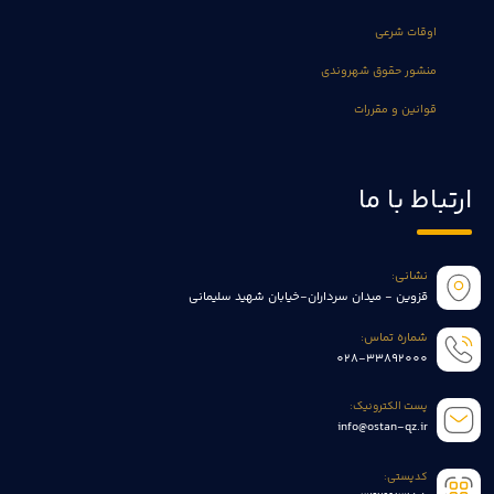
اوقات شرعی
منشور حقوق شهروندی
قوانین و مقررات
ارتباط با ما
نشانی:
قزوین - میدان سرداران-خیابان شهید سلیمانی
شماره تماس:
028-33892000
پست الکترونیک:
info@ostan-qz.ir
کدپستی: