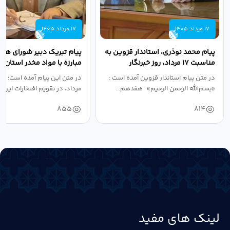
17 مرداد 1405
17 مرداد 1405
پیام محمد نوذری، استاندار قزوین به
پیام تبریک دبیر شورای هم
مناسبت ۱۷ مرداد، روز خبرنگار
مبارزه با مواد مخدر استان ب
مناسبت روز خبرنگار...
در متن پیام استاندار قزوین آمده است :
در متن این پیام آمده است؛ 
«بسم‌الله الرحمن الرحیم» هفدهم...
مرداد، در تقویم افتخارات این س
855
814
لینک های مفید