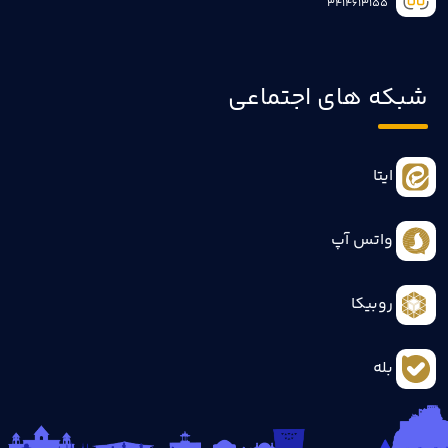
3414613155
شبکه های اجتماعی
ایتا
واتس آپ
روبیکا
بله