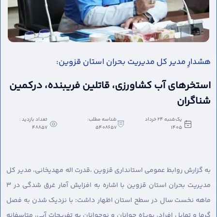
هشدارِ مدیر کل مدیریت بحران استان قزوین:
استخرهای آب کشاورزی، قاتلین فریبنده، درکمین
شناگران
یک‌شنبه 24 خرداد
شناسه مطلب:
تعداد بازدید :
48857
5408657
1405
به گزارش روابط عمومی استانداری قزوین ،
قدرت اله مهدیخانی، مدیر کل
مدیریت بحران استان قزوین با اشاره به افزایش آمار غرق شدگی در ۳
ماهه نخست سال در سطح استان اظهار داشت: با نزدیک شدن به فصل
گرما و تمایل افراد، بویژه جوانان و نوجوانان به تفریحات آبی، متاسفانه