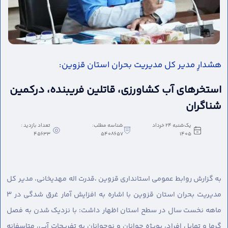
هشدارِ مدیر کل مدیریت بحران استان قزوین:
استخرهای آب کشاورزی، قاتلین فریبنده، درکمین
شناگران
یک‌شنبه 24 خرداد
شناسه مطلب:
تعداد بازدید :
45633
5408657
1405
به گزارش روابط عمومی استانداری قزوین ،
قدرت اله مهدیخانی، مدیر کل
مدیریت بحران استان قزوین با اشاره به افزایش آمار غرق شدگی در ۳
ماهه نخست سال در سطح استان اظهار داشت: با نزدیک شدن به فصل
گرما و تمایل افراد، بویژه جوانان و نوجوانان به تفریحات آبی، متاسفانه