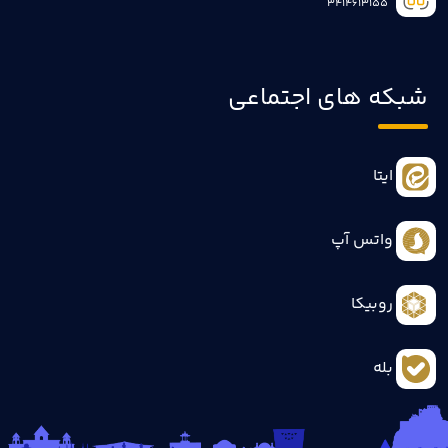
3414613155
شبکه های اجتماعی
ایتا
واتس آپ
روبیکا
بله