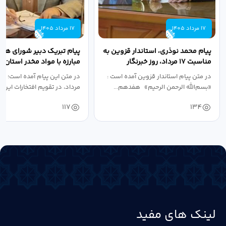
17 مرداد 1405
17 مرداد 1405
پیام محمد نوذری، استاندار قزوین به
پیام تبریک دبیر شورای هم
مناسبت ۱۷ مرداد، روز خبرنگار
مبارزه با مواد مخدر استان ب
مناسبت روز خبرنگار...
در متن پیام استاندار قزوین آمده است :
در متن این پیام آمده است؛ 
«بسم‌الله الرحمن الرحیم» هفدهم...
مرداد، در تقویم افتخارات این س
117
134
لینک های مفید