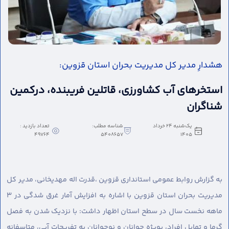
هشدارِ مدیر کل مدیریت بحران استان قزوین:
استخرهای آب کشاورزی، قاتلین فریبنده، درکمین
شناگران
یک‌شنبه 24 خرداد
شناسه مطلب:
تعداد بازدید :
49764
5408657
1405
به گزارش روابط عمومی استانداری قزوین ،
قدرت اله مهدیخانی، مدیر کل
مدیریت بحران استان قزوین با اشاره به افزایش آمار غرق شدگی در ۳
ماهه نخست سال در سطح استان اظهار داشت: با نزدیک شدن به فصل
گرما و تمایل افراد، بویژه جوانان و نوجوانان به تفریحات آبی، متاسفانه