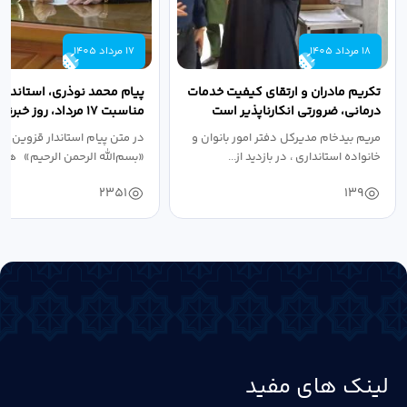
18 مرداد 1405
17 مرداد 1405
تکریم مادران و ارتقای کیفیت خدمات
پیام محمد نوذری، استاندار 
درمانی، ضرورتی انکارناپذیر است
مناسبت ۱۷ مرداد، روز خبرنگار
مریم بیدخام مدیرکل دفتر امور بانوان و
در متن پیام استاندار قزوین آ
خانواده استانداری ، در بازدید از...
«بسم‌الله الرحمن الرحیم» هفد
2351
139
لینک های مفید