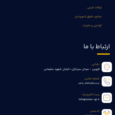
اوقات شرعی
منشور حقوق شهروندی
قوانین و مقررات
ارتباط با ما
نشانی:
قزوین - میدان سرداران-خیابان شهید سلیمانی
شماره تماس:
028-33892000
پست الکترونیک:
info@ostan-qz.ir
کدپستی: