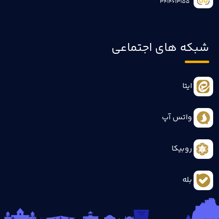
3414613155
شبکه های اجتماعی
ایتا
واتس آپ
روبیکا
بله