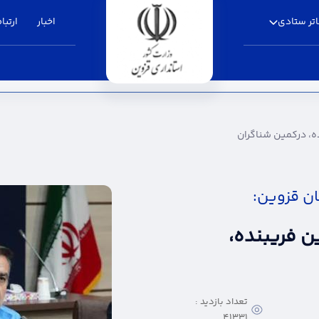
تر ستادی
اخبار
ارتباط
ناگران - استانداری قزوین
ه، درکمین شناگران
ان قزوین:
ن فریبنده،
تعداد بازدید :
41331