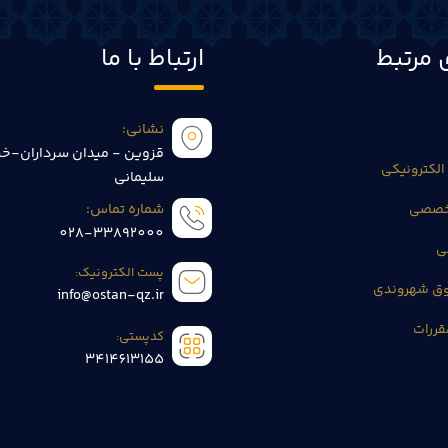
 مرتبط
ارتباط با ما
نشانی:
قزوین - میدان سرداران-خی
الکترونیکی
سلیمانی
تخصصی
شماره تماس:
028-33892000
ی
پست الکترونیک:
وق شهروندی
info@ostan-qz.ir
قررات
کدپستی:
3414613155