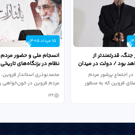
15 مرداد 1405
 جنگ، قدرتمندتر از
انسجام ملی و حضور مردم، ر
د بود / دولت در میدان
نظام در بزنگاه‌های تاریخی
،...
در اجتماع پرشور مردم
محمدنوذری استاندار قزوین، د
لای قزوین که به منظور
مردم قزوین در خون‌خواهی ر
.
حمایت...
122