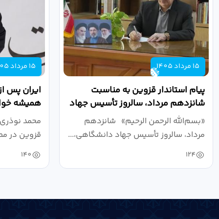
15 مرداد 1405
15 مرداد 1405
پیام استاندار قزوین به مناسبت
ایران پس از
شانزدهم مرداد، سالروز تأسیس جهاد
همیشه خواه
دانشگاهی
نبرد اقتصادی
«بسم‌الله الرحمن الرحیم» شانزدهم
محمد نوذری 
مرداد، سالروز تأسیس جهاد دانشگاهی،...
قزوین در مص
خون‌خواهی..
140
124