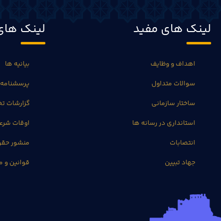
لینک های مفید
لینک های
اهداف و وظایف
بیانیه ها
سوالات متداول
پرسشنامه 
ساختار سازمانی
گزارشات 
استانداری در رسانه ها
اوقات شرع
انتصابات
منشور حق
جهاد تبیین
قوانین و م