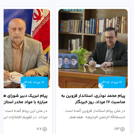
17 مرداد 1405
17 مرداد 1405
پیام محمد نوذری، استاندار قزوین به
پیام تبریک دبیر شورای هم
مناسبت ۱۷ مرداد، روز خبرنگار
مبارزه با مواد مخدر استان ب
مناسبت روز خبرنگار...
در متن پیام استاندار قزوین آمده است :
در متن این پیام آمده است؛ 
«بسم‌الله الرحمن الرحیم» هفدهم...
مرداد، در تقویم افتخارات این س
87
113