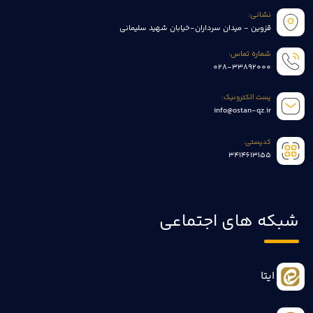
نشانی:
قزوین - میدان سرداران-خیابان شهید سلیمانی
شماره تماس:
028-33892000
پست الکترونیک:
info@ostan-qz.ir
کدپستی:
3414613155
شبکه های اجتماعی
ایتا