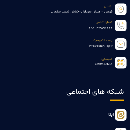
نشانی:
قزوین - میدان سرداران-خیابان شهید سلیمانی
شماره تماس:
028-33892000
پست الکترونیک:
info@ostan-qz.ir
کدپستی:
3414613155
شبکه های اجتماعی
ایتا