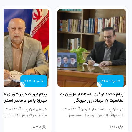
17 مرداد 1405
17 مرداد 1405
پیام محمد نوذری، استاندار قزوین به
پیام تبریک دبیر شورای هم
مناسبت ۱۷ مرداد، روز خبرنگار
مبارزه با مواد مخدر استان ب
مناسبت روز خبرنگار...
در متن پیام استاندار قزوین آمده است :
در متن این پیام آمده است؛ 
«بسم‌الله الرحمن الرحیم» هفدهم...
مرداد، در تقویم افتخارات این س
1835
1817