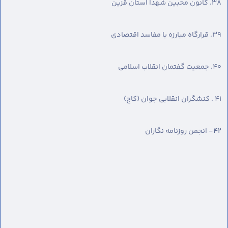
٣٨. کانون محبین شهدا استان قزین
٣٩. قرارگاه مبارزه با مفاسد اقتصادی
٤۰. جمعیت گفتمان انقلاب اسلامی
٤١ . کنشگران انقلابی جوان (کاج)
٤٢- انجمن روزنامه نگاران