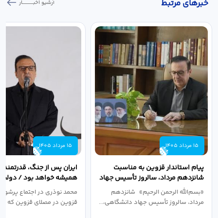
خبر‌های مرتبط
آرشیو اخبـــــــــــار
15 مرداد 1405
15 مرداد 1405
پیام استاندار قزوین به مناسبت
ایران پس از جنگ، قدرتمندتر 
شانزدهم مرداد، سالروز تأسیس جهاد
همیشه خواهد بود / دولت د
دانشگاهی
نبرد اقتصادی،...
«بسم‌الله الرحمن الرحیم» شانزدهم
محمد نوذری در اجتماع پرشور 
مرداد، سالروز تأسیس جهاد دانشگاهی،...
قزوین در مصلای قزوین که به 
خون‌خواهی...