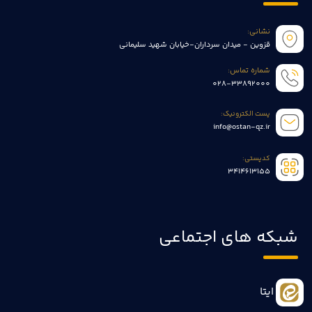
نشانی:
قزوین - میدان سرداران-خیابان شهید سلیمانی
شماره تماس:
028-33892000
پست الکترونیک:
info@ostan-qz.ir
کدپستی:
3414613155
شبکه های اجتماعی
ایتا