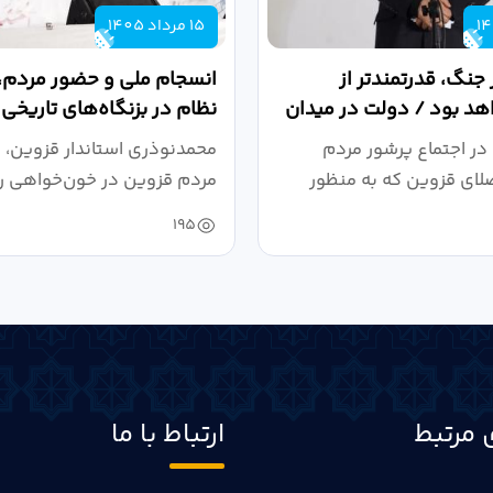
15 مرداد 1405
 جنگ، قدرتمندتر از
انسجام ملی و حضور مردم، ر
د بود / دولت در میدان
نظام در بزنگاه‌های تاریخی
،...
در اجتماع پرشور مردم
محمدنوذری استاندار قزوین، د
لای قزوین که به منظور
مردم قزوین در خون‌خواهی ر
.
حمایت...
195
 مرتبط
ارتباط با ما