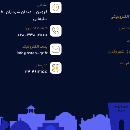
نشانی:
قزوین - میدان سرداران-خی
الکترونیکی
سلیمانی
تخصصی
شماره تماس:
028-33892000
ی
پست الکترونیک:
وق شهروندی
info@ostan-qz.ir
قررات
کدپستی:
3414613155