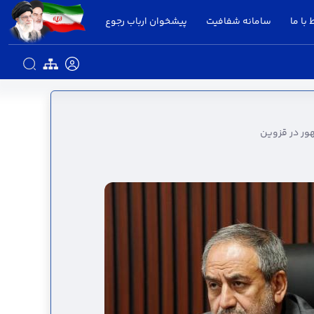
 با ما
سامانه شفافیت
پیشخوان ارباب رجوع
ت سفر رئیس‌جمهور در قزوین - استانداری قزوین
ور در قزوین