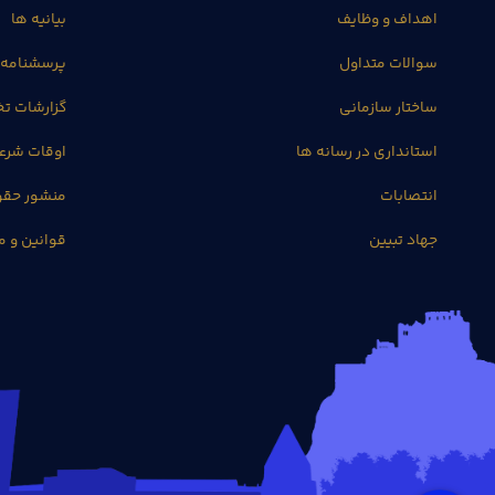
اهداف و وظایف
بیانیه ها
سوالات متداول
پرسشنامه 
ساختار سازمانی
گزارشات 
استانداری در رسانه ها
اوقات شرع
انتصابات
منشور حق
جهاد تبیین
قوانین و م