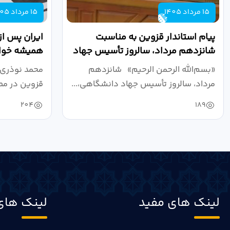
15 مرداد 1405
15 مرداد 1405
پیام استاندار قزوین به مناسبت
ایران پس از
شانزدهم مرداد، سالروز تأسیس جهاد
همیشه خواه
دانشگاهی
نبرد اقتصادی
«بسم‌الله الرحمن الرحیم» شانزدهم
محمد نوذری 
مرداد، سالروز تأسیس جهاد دانشگاهی،...
قزوین در مص
خون‌خواهی..
204
189
لینک های مفید
لینک های