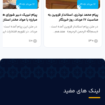
17 مرداد 1405
17 مرداد 1405
پیام محمد نوذری، استاندار قزوین به
پیام تبریک دبیر شورای هم
مناسبت ۱۷ مرداد، روز خبرنگار
مبارزه با مواد مخدر استان ب
مناسبت روز خبرنگار...
در متن پیام استاندار قزوین آمده است :
در متن این پیام آمده است؛ 
«بسم‌الله الرحمن الرحیم» هفدهم...
مرداد، در تقویم افتخارات این س
110
130
لینک های مفید