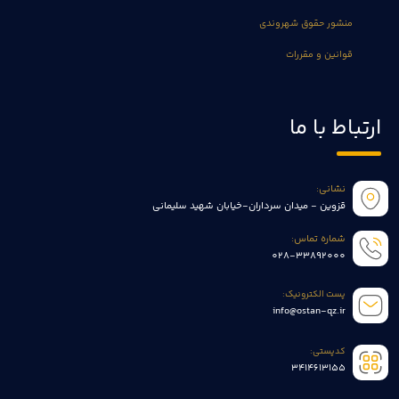
منشور حقوق شهروندی
قوانین و مقررات
ارتباط با ما
نشانی:
قزوین - میدان سرداران-خیابان شهید سلیمانی
شماره تماس:
028-33892000
پست الکترونیک:
info@ostan-qz.ir
کدپستی:
3414613155