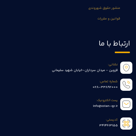
منشور حقوق شهروندی
قوانین و مقررات
ارتباط با ما
نشانی:
قزوین - میدان سرداران-خیابان شهید سلیمانی
شماره تماس:
028-33892000
پست الکترونیک:
info@ostan-qz.ir
کدپستی:
3414613155