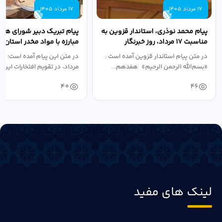
17 مرداد 1405
17 مرداد 1405
پیام محمد نوذری، استاندار قزوین به
پیام تبریک دبیر شورای هم
مناسبت ۱۷ مرداد، روز خبرنگار
مبارزه با مواد مخدر استان ب
مناسبت روز خبرنگار...
در متن پیام استاندار قزوین آمده است :
در متن این پیام آمده است؛ 
«بسم‌الله الرحمن الرحیم» هفدهم...
مرداد، در تقویم افتخارات این س
40
46
لینک های مفید