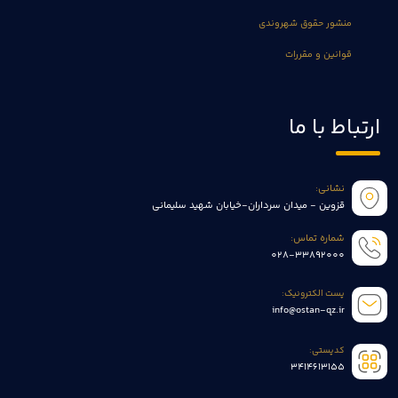
منشور حقوق شهروندی
قوانین و مقررات
ارتباط با ما
نشانی:
قزوین - میدان سرداران-خیابان شهید سلیمانی
شماره تماس:
028-33892000
پست الکترونیک:
info@ostan-qz.ir
کدپستی:
3414613155