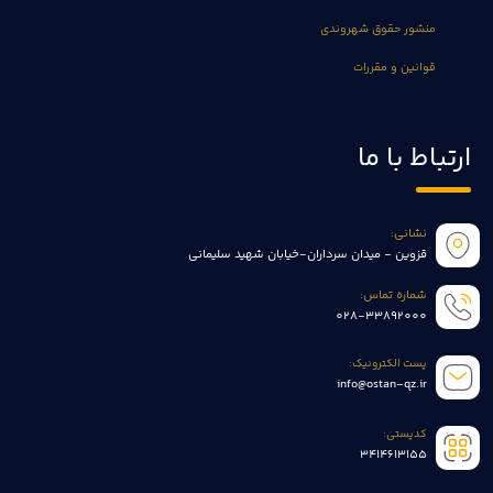
منشور حقوق شهروندی
قوانین و مقررات
ارتباط با ما
نشانی:
قزوین - میدان سرداران-خیابان شهید سلیمانی
شماره تماس:
028-33892000
پست الکترونیک:
info@ostan-qz.ir
کدپستی:
3414613155