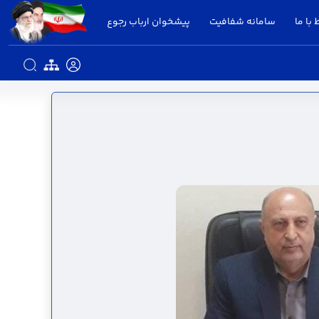
 با ما
سامانه شفافیت
پیشخوان ارباب رجوع
انداری قزوین