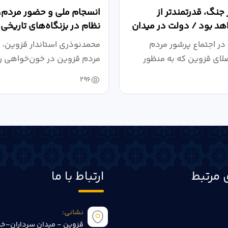
 جنگ، قدرتمندتر از
انسجام ملی و حضور مردم، ر
د بود / دولت در میدان
نظام در بزنگاه‌های تاریخی
،...
در اجتماع پرشور مردم
محمدنوذری استاندار قزوین، د
لای قزوین که به منظور
مردم قزوین در خون‌خواهی ر
.
حمایت...
296
 مرتبط
ارتباط با ما
نشانی:
قزوین - میدان سرداران-خی