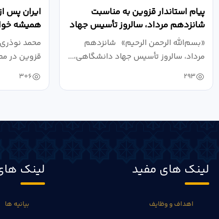
پیام استاندار قزوین به مناسبت
ایران پس از
شانزدهم مرداد، سالروز تأسیس جهاد
همیشه خواه
دانشگاهی
نبرد اقتصادی
«بسم‌الله الرحمن الرحیم» شانزدهم
محمد نوذری 
مرداد، سالروز تأسیس جهاد دانشگاهی،...
قزوین در مص
خون‌خواهی..
306
293
لینک های مفید
لینک های
اهداف و وظایف
بیانیه ها