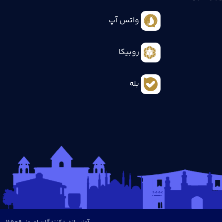
واتس آپ
روبیکا
بله