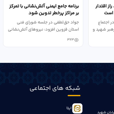
از اقتدار
برنامه جامع ایمنی آتش‌نشانی با تمرکز
 است
بر مراکز پرخطر تدوین شود
ر اجتماع
جواد حق‌لطفی در جلسه شورای فنی
هبر شهید و
استان قزوین افزود: نیروهای آتش‌نشانی
طی سال...
323
شبکه های اجتماعی
ایتا
ابان شهید