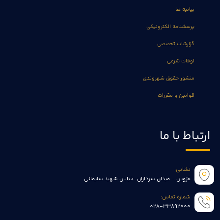
بیانیه ها
پرسشنامه الکترونیکی
گزارشات تخصصی
اوقات شرعی
منشور حقوق شهروندی
قوانین و مقررات
ارتباط با ما
نشانی:
قزوین - میدان سرداران-خیابان شهید سلیمانی
شماره تماس:
028-33892000