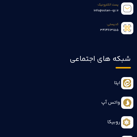
پست الکترونیک:
info@ostan-qz.ir
کدپستی:
3414613155
شبکه های اجتماعی
ایتا
واتس آپ
روبیکا