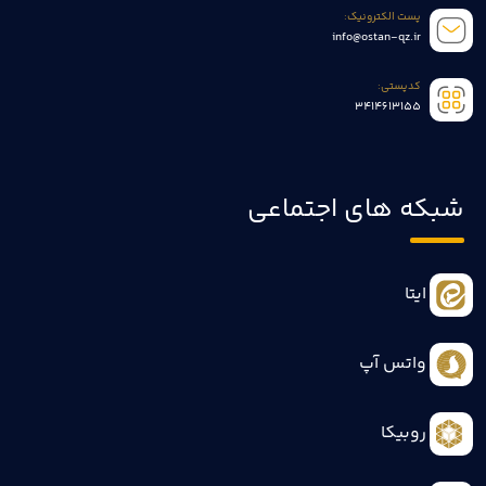
پست الکترونیک:
info@ostan-qz.ir
کدپستی:
3414613155
شبکه های اجتماعی
ایتا
واتس آپ
روبیکا