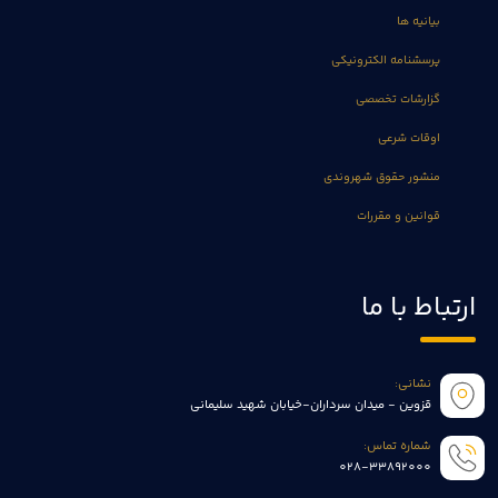
بیانیه ها
پرسشنامه الکترونیکی
گزارشات تخصصی
اوقات شرعی
منشور حقوق شهروندی
قوانین و مقررات
ارتباط با ما
نشانی:
قزوین - میدان سرداران-خیابان شهید سلیمانی
شماره تماس:
028-33892000