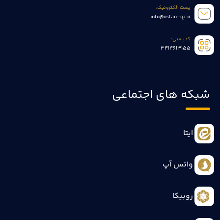
پست الکترونیک:
info@ostan-qz.ir
کدپستی:
3414613155
شبکه های اجتماعی
ایتا
واتس آپ
روبیکا