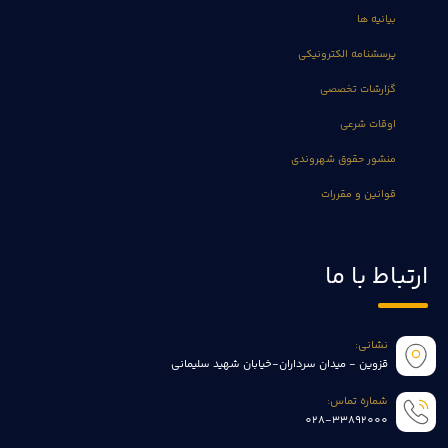
بیانیه ها
پرسشنامه الکترونیکی
گزارشات تخصصی
اوقات شرعی
منشور حقوق شهروندی
قوانین و مقررات
ارتباط با ما
نشانی:
قزوین - میدان سرداران-خیابان شهید سلیمانی
شماره تماس:
028-33892000