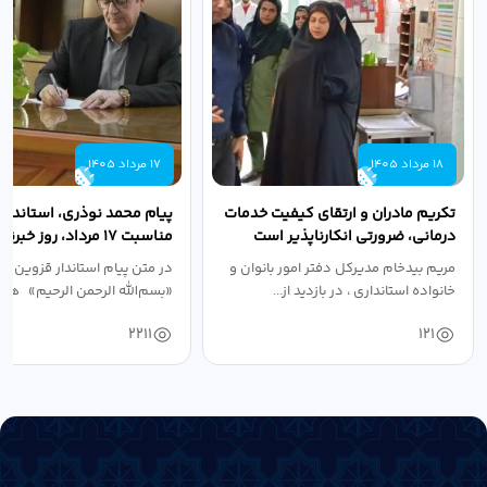
18 مرداد 1405
17 مرداد 1405
تکریم مادران و ارتقای کیفیت خدمات
پیام محمد نوذری، استاندار 
درمانی، ضرورتی انکارناپذیر است
مناسبت ۱۷ مرداد، روز خبرنگار
مریم بیدخام مدیرکل دفتر امور بانوان و
در متن پیام استاندار قزوین آ
خانواده استانداری ، در بازدید از...
«بسم‌الله الرحمن الرحیم» هفد
2211
121