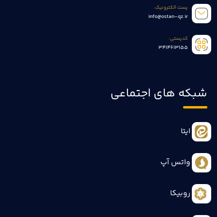
پست الکترونیک:
info@ostan-qz.ir
کدپستی:
3414613155
شبکه های اجتماعی
ایتا
واتس آپ
روبیکا