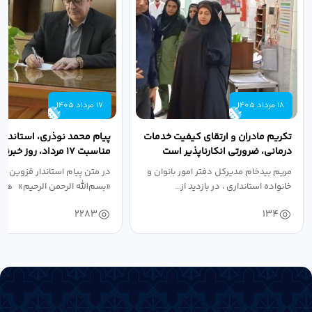
18 مرداد 1405
17 مرداد 1405
تکریم مادران و ارتقای کیفیت خدمات
پیام محمد نوذری، استاندار 
درمانی، ضرورتی انکارناپذیر است
مناسبت ۱۷ مرداد، روز خبرنگار
مریم بیدخام مدیرکل دفتر امور بانوان و
در متن پیام استاندار قزوین آ
خانواده استانداری ، در بازدید از...
«بسم‌الله الرحمن الرحیم» هفد
2283
134