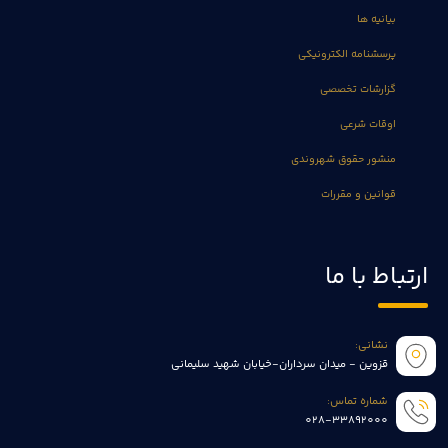
بیانیه ها
پرسشنامه الکترونیکی
گزارشات تخصصی
اوقات شرعی
منشور حقوق شهروندی
قوانین و مقررات
ارتباط با ما
نشانی:
قزوین - میدان سرداران-خیابان شهید سلیمانی
شماره تماس:
028-33892000