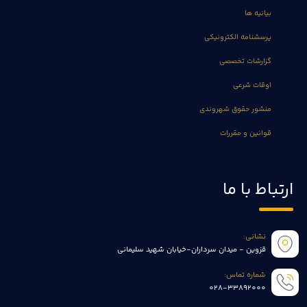
بیانیه ها
پرسشنامه الکترونیکی
گزارشات تخصصی
اوقات شرعی
منشور حقوق شهروندی
قوانین و مقررات
ارتباط با ما
نشانی:
قزوین - میدان سرداران-خیابان شهید سلیمانی
شماره تماس:
028-33892000