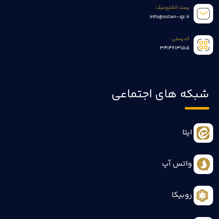
پست الکترونیک:
info@ostan-qz.ir
کدپستی:
3414613155
شبکه های اجتماعی
ایتا
واتس آپ
روبیکا