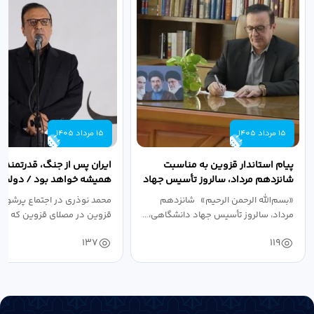
15 مرداد 1405
15 مرداد 1405
پیام استاندار قزوین به مناسبت
ایران پس از جنگ، قدرتمندتر 
شانزدهم مرداد، سالروز تأسیس جهاد
همیشه خواهد بود / دولت د
دانشگاهی
نبرد اقتصادی،...
«بسم‌الله الرحمن الرحیم» شانزدهم
محمد نوذری در اجتماع پرشور 
مرداد، سالروز تأسیس جهاد دانشگاهی،...
قزوین در مصلای قزوین که به 
خون‌خواهی...
137
119