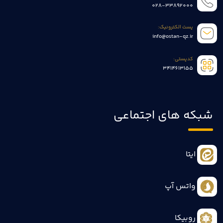
028-33892000
پست الکترونیک:
info@ostan-qz.ir
کدپستی:
3414613155
شبکه های اجتماعی
ایتا
واتس آپ
روبیکا