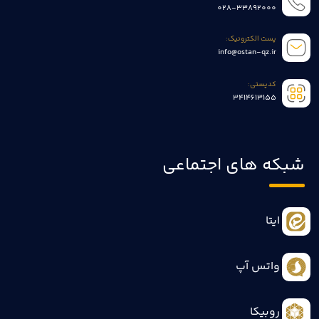
028-33892000
پست الکترونیک:
info@ostan-qz.ir
کدپستی:
3414613155
شبکه های اجتماعی
ایتا
واتس آپ
روبیکا