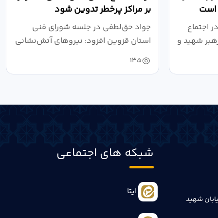
 است
بر مراکز پرخطر تدوین شود
ر اجتماع
جواد حق‌لطفی در جلسه شورای فنی
هبر شهید و
استان قزوین افزود: نیروهای آتش‌نشانی
طی سال...
135
شبکه های اجتماعی
ایتا
ابان شهید