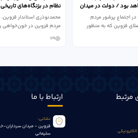
د بود / دولت در میدان
نظام در بزنگاه‌های تاریخی
،...
در اجتماع پرشور مردم
محمدنوذری استاندار قزوین، د
لای قزوین که به منظور
مردم قزوین در خون‌خواهی ر
.
حمایت...
119
 مرتبط
ارتباط با ما
نشانی:
قزوین - میدان سرداران-خی
الکترونیکی
سلیمانی