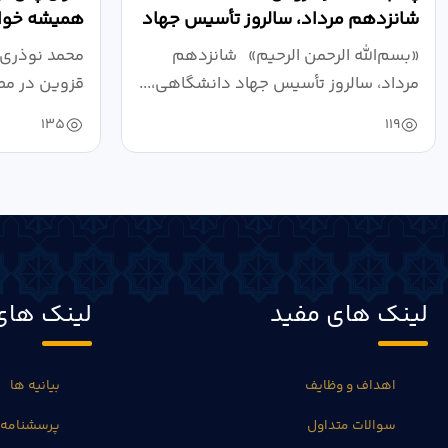
شانزدهم مرداد، سالروز تأسیس جهاد
همیشه خواه
دانشگاهی
نبرد اقتصادی
«بسم‌الله الرحمن الرحیم» شانزدهم
محمد نوذری 
مرداد، سالروز تأسیس جهاد دانشگاهی،...
قزوین در مص
خون‌خواهی..
135
119
لینک های مفید
لینک های
اهداف و وظایف
بیانیه ها
سوالات متداول
پرسشنامه 