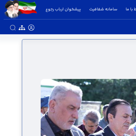
 با ما
سامانه شفافیت
پیشخوان ارباب رجوع