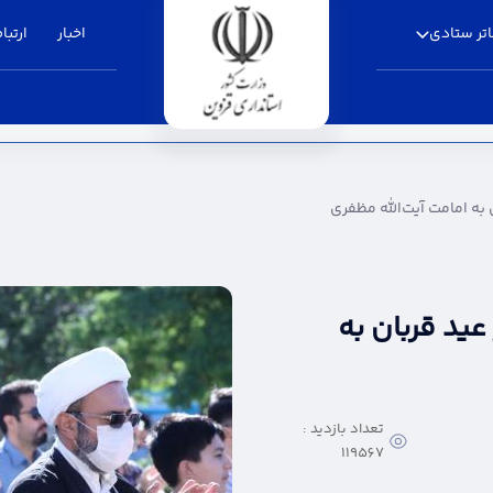
تر ستادی
اخبار
ارتباط
یت‌الله مظفری - استانداری قزوین
 به امامت آیت‌الله مظفری
عید قربان به
تعداد بازدید :
119567