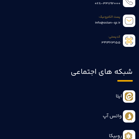
028-33892000
پست الکترونیک:
info@ostan-qz.ir
کدپستی:
3414613155
شبکه های اجتماعی
ایتا
واتس آپ
روبیکا