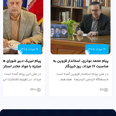
17 مرداد 1405
17 مرداد 1405
پیام محمد نوذری، استاندار قزوین به
پیام تبریک دبیر شورای هم
مناسبت ۱۷ مرداد، روز خبرنگار
مبارزه با مواد مخدر استان ب
مناسبت روز خبرنگار...
در متن پیام استاندار قزوین آمده است :
در متن این پیام آمده است؛ 
«بسم‌الله الرحمن الرحیم» هفدهم...
مرداد، در تقویم افتخارات این س
620
611