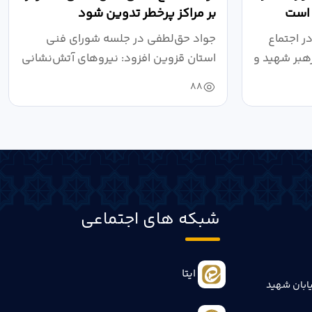
 است
بر مراکز پرخطر تدوین شود
ر اجتماع
جواد حق‌لطفی در جلسه شورای فنی
هبر شهید و
استان قزوین افزود: نیروهای آتش‌نشانی
طی سال...
88
شبکه های اجتماعی
ایتا
ابان شهید