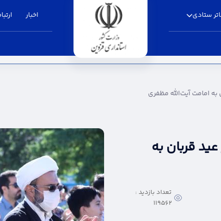
تر ستادی
اخبار
ارتباط
یت‌الله مظفری - استانداری قزوین
 به امامت آیت‌الله مظفری
عید قربان به
تعداد بازدید :
119562