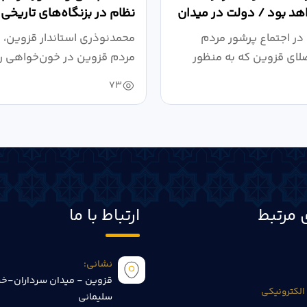
د بود / دولت در میدان
نظام در بزنگاه‌های تاریخی
،...
در اجتماع پرشور مردم
محمدنوذری استاندار قزوین، د
لای قزوین که به منظور
مردم قزوین در خون‌خواهی ر
.
حمایت...
73
 مرتبط
ارتباط با ما
نشانی:
قزوین - میدان سرداران-خی
الکترونیکی
سلیمانی