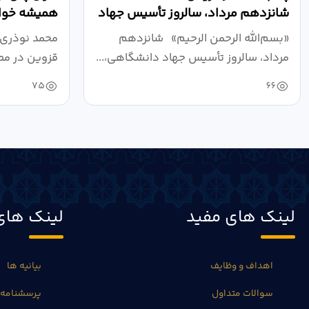
شانزدهم مرداد، سالروز تأسیس جهاد
همیشه خواه
دانشگاهی
نبرد اقتصادی
«بسم‌الله الرحمن الرحیم» شانزدهم
محمد نوذری 
مرداد، سالروز تأسیس جهاد دانشگاهی،...
قزوین در مص
خون‌خواهی..
75
66
لینک های مفید
لینک های
اهداف و وظایف
بیانیه ها
سوالات متداول
پرسشنامه 