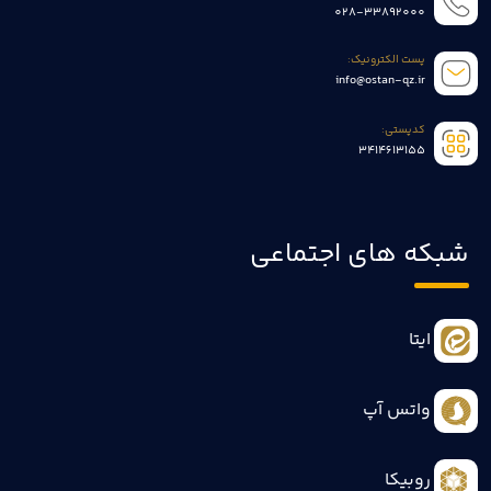
028-33892000
پست الکترونیک:
info@ostan-qz.ir
کدپستی:
3414613155
شبکه های اجتماعی
ایتا
واتس آپ
روبیکا