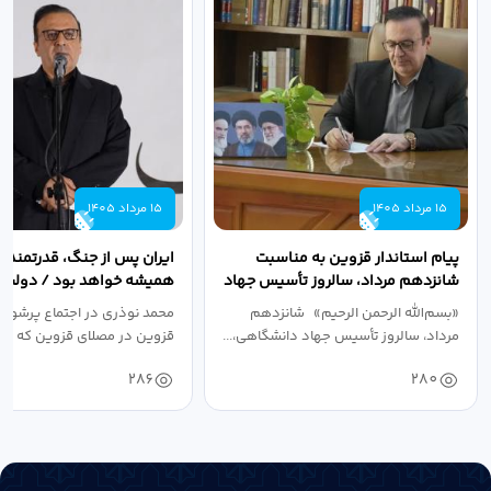
15 مرداد 1405
15 مرداد 1405
پیام استاندار قزوین به مناسبت
ایران پس از جنگ، قدرتمندتر 
شانزدهم مرداد، سالروز تأسیس جهاد
همیشه خواهد بود / دولت د
دانشگاهی
نبرد اقتصادی،...
«بسم‌الله الرحمن الرحیم» شانزدهم
محمد نوذری در اجتماع پرشور 
مرداد، سالروز تأسیس جهاد دانشگاهی،...
قزوین در مصلای قزوین که به 
خون‌خواهی...
286
280