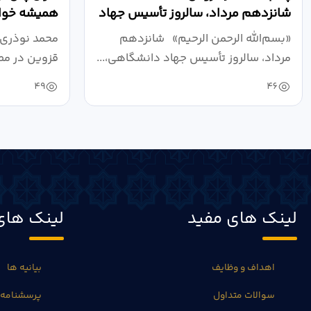
شانزدهم مرداد، سالروز تأسیس جهاد
همیشه خواه
دانشگاهی
نبرد اقتصادی
«بسم‌الله الرحمن الرحیم» شانزدهم
محمد نوذری 
مرداد، سالروز تأسیس جهاد دانشگاهی،...
قزوین در مص
خون‌خواهی..
49
46
لینک های مفید
لینک های
اهداف و وظایف
بیانیه ها
سوالات متداول
پرسشنامه 