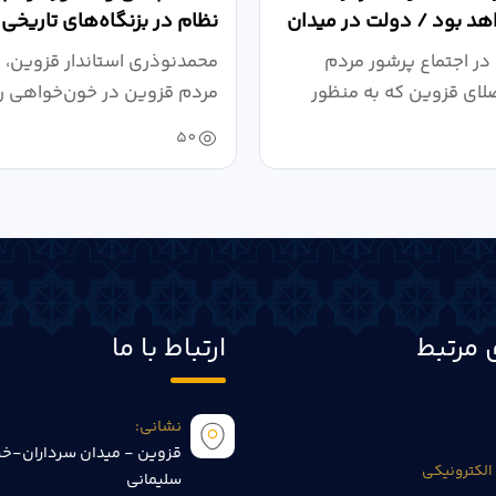
د بود / دولت در میدان
نظام در بزنگاه‌های تاریخی
،...
در اجتماع پرشور مردم
محمدنوذری استاندار قزوین، د
لای قزوین که به منظور
مردم قزوین در خون‌خواهی ر
.
حمایت...
50
 مرتبط
ارتباط با ما
نشانی:
قزوین - میدان سرداران-خی
الکترونیکی
سلیمانی