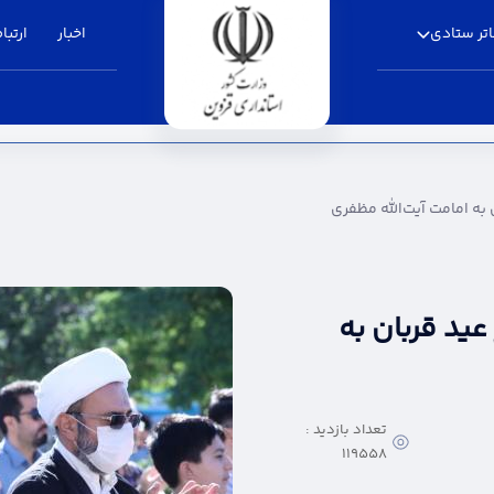
تر ستادی
اخبار
ارتباط
یت‌الله مظفری - استانداری قزوین
 به امامت آیت‌الله مظفری
عید قربان به
تعداد بازدید :
119558