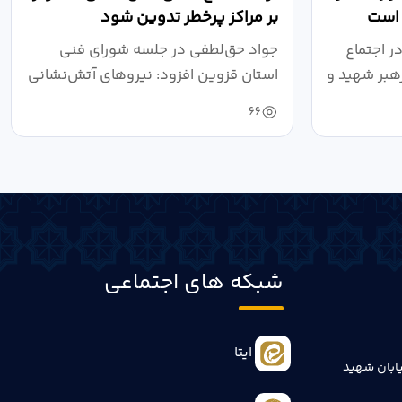
 است
بر مراکز پرخطر تدوین شود
ر اجتماع
جواد حق‌لطفی در جلسه شورای فنی
هبر شهید و
استان قزوین افزود: نیروهای آتش‌نشانی
طی سال...
66
شبکه های اجتماعی
ایتا
ابان شهید