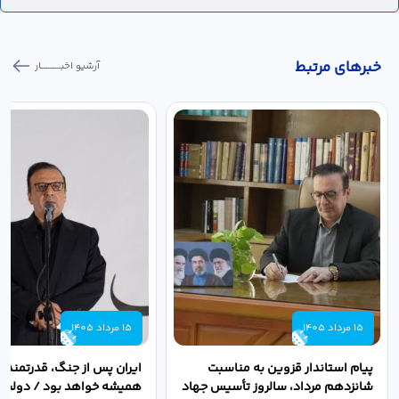
خبر‌های مرتبط
آرشیو اخبـــــــــــار
15 مرداد 1405
15 مرداد 1405
پیام استاندار قزوین به مناسبت
ایران پس از جنگ، قدرتمندتر 
شانزدهم مرداد، سالروز تأسیس جهاد
همیشه خواهد بود / دولت د