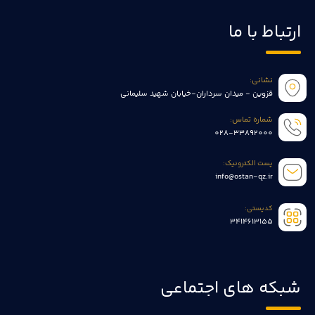
ارتباط با ما
نشانی:
قزوین - میدان سرداران-خیابان شهید سلیمانی
شماره تماس:
028-33892000
پست الکترونیک:
info@ostan-qz.ir
کدپستی:
3414613155
شبکه های اجتماعی