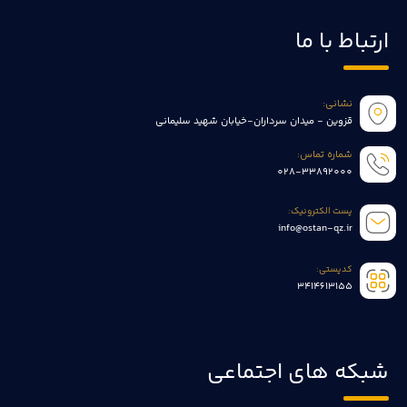
ارتباط با ما
نشانی:
قزوین - میدان سرداران-خیابان شهید سلیمانی
شماره تماس:
028-33892000
پست الکترونیک:
info@ostan-qz.ir
کدپستی:
3414613155
شبکه های اجتماعی