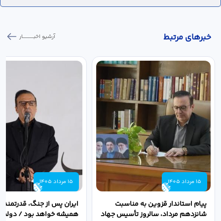
خبر‌های مرتبط
آرشیو اخبـــــــــــار
15 مرداد 1405
15 مرداد 1405
پیام استاندار قزوین به مناسبت
ایران پس از جنگ، قدرتمندتر 
شانزدهم مرداد، سالروز تأسیس جهاد
همیشه خواهد بود / دولت د