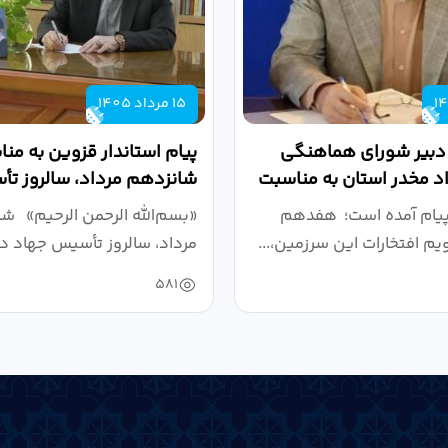
15 مرداد 1405
 دبیر شورای هماهنگی
پیام استاندار قزوین به من
واد مخدر استان به مناسبت
شانزدهم مرداد، سالروز ت
.
دانشگاهی
پیام آمده است؛ هفدهم
«بسم‌الله الرحمن الرحیم» ش
ویم افتخارات این سرزمین،...
مرداد، سالروز تأسیس جهاد دا
581