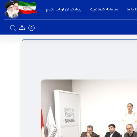
 با ما
سامانه شفافیت
پیشخوان ارباب رجوع