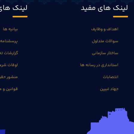
لینک های مفید
لینک های
اهداف و وظایف
بیانیه ها
سوالات متداول
پرسشنامه 
ساختار سازمانی
گزارشات 
استانداری در رسانه ها
اوقات شرع
انتصابات
منشور حق
جهاد تبیین
قوانین و م