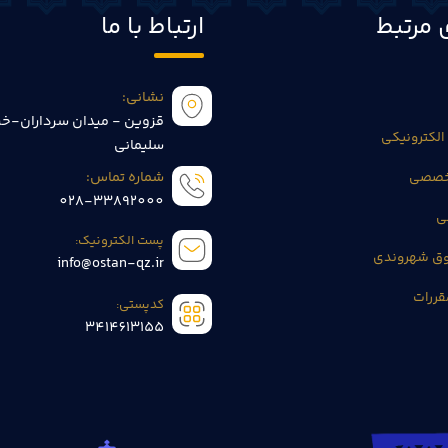
 مرتبط
ارتباط با ما
نشانی:
قزوین - میدان سرداران-خی
الکترونیکی
سلیمانی
تخصصی
شماره تماس:
028-33892000
ی
پست الکترونیک:
وق شهروندی
info@ostan-qz.ir
قررات
کدپستی:
3414613155