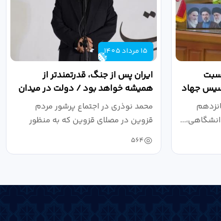
15 مرداد 1405
اسبت
ایران پس از جنگ، قدرتمندتر از
أسیس جهاد
همیشه خواهد بود / دولت در میدان
نبرد اقتصادی،...
انزدهم
محمد نوذری در اجتماع پرشور مردم
نشگاهی،...
قزوین در مصلای قزوین که به منظور
خون‌خواهی...
564