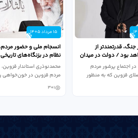
15 مرداد 1405
 جنگ، قدرتمندتر از
انسجام ملی و حضور مردم، ر
د بود / دولت در میدان
نظام در بزنگاه‌های تاریخی
،...
در اجتماع پرشور مردم
محمدنوذری استاندار قزوین، د
لای قزوین که به منظور
مردم قزوین در خون‌خواهی ر
.
حمایت...
301