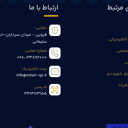
 مرتبط
ارتباط با ما
نشانی:
قزوین - میدان سرداران-خی
الکترونیکی
سلیمانی
تخصصی
شماره تماس:
028-33892000
ی
پست الکترونیک:
وق شهروندی
info@ostan-qz.ir
قررات
کدپستی:
3414613155