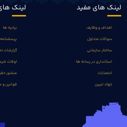
لینک های مفید
لینک های
اهداف و وظایف
بیانیه ها
سوالات متداول
پرسشنامه 
ساختار سازمانی
گزارشات 
استانداری در رسانه ها
اوقات شرع
انتصابات
منشور حق
جهاد تبیین
قوانین و م