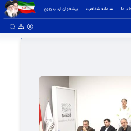
 با ما
سامانه شفافیت
پیشخوان ارباب رجوع