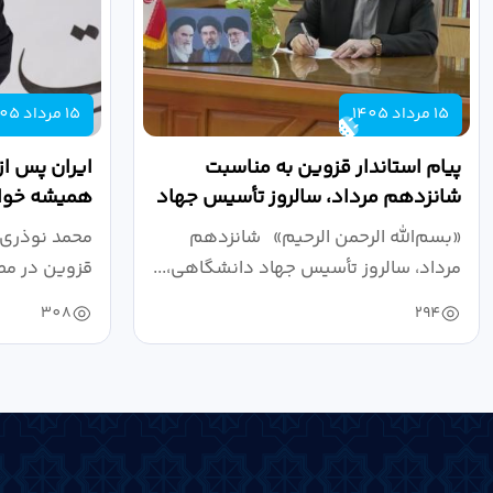
15 مرداد 1405
15 مرداد 1405
پیام استاندار قزوین به مناسبت
ایران پس از
شانزدهم مرداد، سالروز تأسیس جهاد
همیشه خواه
دانشگاهی
نبرد اقتصادی
«بسم‌الله الرحمن الرحیم» شانزدهم
محمد نوذری 
مرداد، سالروز تأسیس جهاد دانشگاهی،...
قزوین در مص
خون‌خواهی..
308
294