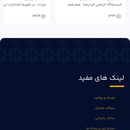
«بسم‌الله الرحمن الرحیم» هفدهم...
مرداد، در تقویم افتخارات این س
1464
1431
لینک های مفید
اهداف و وظایف
سوالات متداول
ساختار سازمانی
استانداری در رسانه ها