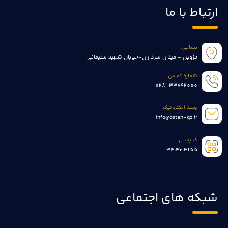
ارتباط با ما
نشانی:
قزوین - میدان سرداران-خیابان شهید سلیمانی
شماره تماس:
028-33892000
پست الکترونیک:
info@ostan-qz.ir
کدپستی:
3414613155
شبکه های اجتماعی