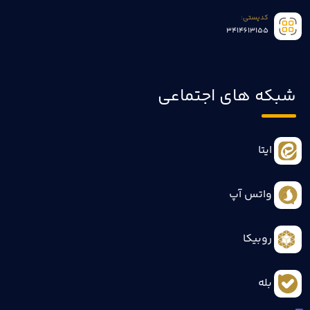
کدپستی:
3414613155
شبکه های اجتماعی
ایتا
واتس آپ
روبیکا
بله