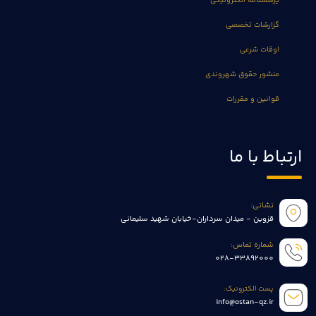
پرسشنامه الکترونیکی
گزارشات تخصصی
اوقات شرعی
منشور حقوق شهروندی
قوانین و مقررات
ارتباط با ما
نشانی:
قزوین - میدان سرداران-خیابان شهید سلیمانی
شماره تماس:
028-33892000
پست الکترونیک:
info@ostan-qz.ir