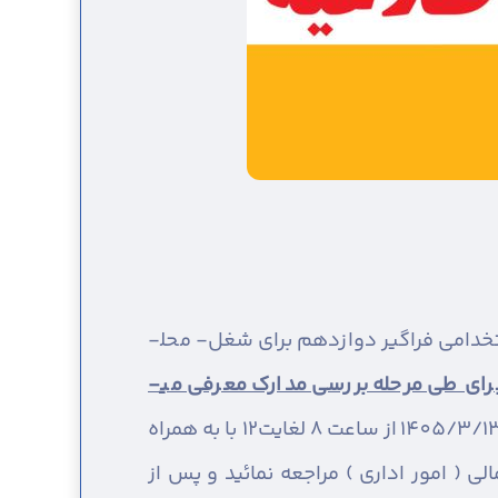
به اطلاع آن دسته از داوطلبان گرامی سه برابر ظرفیت مرحله تکمیل ظرفیت شرکت کننده در آزمون استخدامی فراگیر دوازدهم برای شغل- محل­
ای طی مرحله بررسی مدارک معرفی می­
جهت ارائه و بررسی مدارک خود از روز دوشنبه مورخ 1405/3/11 تا روز چهارشنبه مورخ 1405/3/13 از ساعت 8 لغایت12 با به همراه
 ( امور اداری ) مراجعه نمائید و پس از