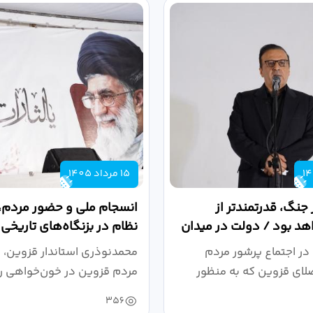
15 مرداد 1405
 جنگ، قدرتمندتر از
انسجام ملی و حضور مردم، ر
د بود / دولت در میدان
نظام در بزنگاه‌های تاریخی
،...
در اجتماع پرشور مردم
محمدنوذری استاندار قزوین، د
لای قزوین که به منظور
مردم قزوین در خون‌خواهی ر
.
حمایت...
356