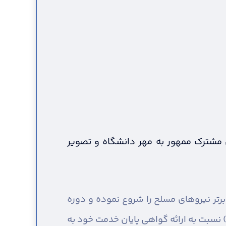
 مشترک ممهور به مهر دانشگاه و تصویر
رتر نیروهای مسلح را شروع نموده و دوره
موزش نظامی خود را طی نموده اند، می بایست حداکثر تا ۱۲ ماه پس از تاریخ برگزاری آزمون (۰۸/۱۰/۱۴۰۲) نسبت به ارائه گواهی پایان خدمت خود به