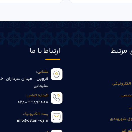
 مرتبط
ارتباط با ما
نشانی:
قزوین - میدان سرداران-خی
الکترونیکی
سلیمانی
تخصصی
شماره تماس:
028-33892000
ی
پست الکترونیک:
وق شهروندی
info@ostan-qz.ir
قررات