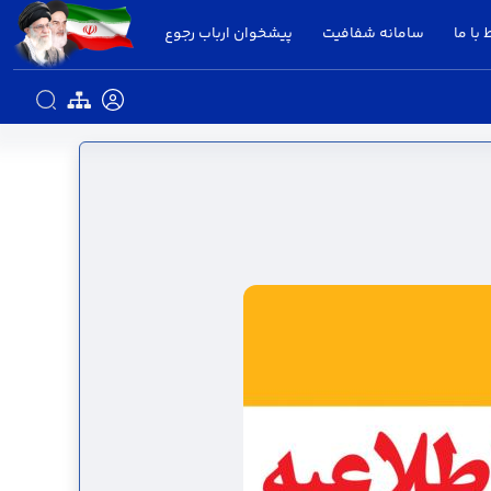
 با ما
سامانه شفافیت
پیشخوان ارباب رجوع
تانداری قزوین