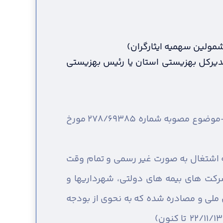
مشمولین سهمیه ایثارگران)
 مدیرکل بهزیستی استان یا رئیس بهزیستی
ارائه اصل و کپی شناسنامه همسر و فرزندان ( براساس قانون حمایت از خانواده و جوانی جمعیت-موضوع مصوبه شماره 278/69385 مورخ
ه اشتغال به صورت غیر رسمی و تمام وقت
کت های بیمه های دولتی، شهرداریها و
لی و مصادره شده که به نحوی از بودجه