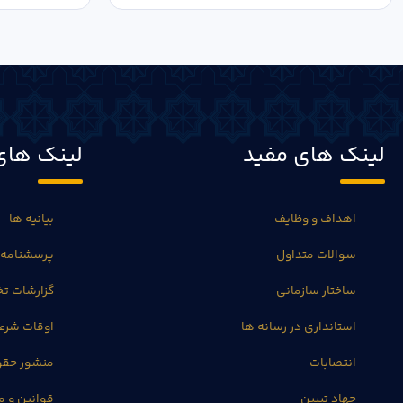
لینک های مفید
لینک های
اهداف و وظایف
بیانیه ها
سوالات متداول
پرسشنامه 
ساختار سازمانی
گزارشات 
استانداری در رسانه ها
اوقات شرع
انتصابات
منشور حق
جهاد تبیین
قوانین و م