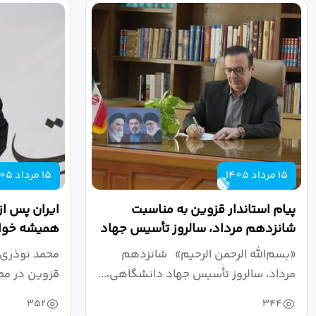
15 مرداد 1405
15 مرداد 1405
پیام استاندار قزوین به مناسبت
ایران پس از
شانزدهم مرداد، سالروز تأسیس جهاد
همیشه خواه
دانشگاهی
نبرد اقتصادی
«بسم‌الله الرحمن الرحیم» شانزدهم
محمد نوذری 
مرداد، سالروز تأسیس جهاد دانشگاهی،...
قزوین در مص
خون‌خواهی..
352
344