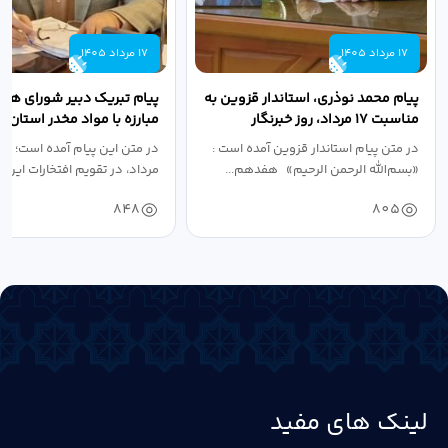
17 مرداد 1405
17 مرداد 1405
پیام محمد نوذری، استاندار قزوین به
پیام تبریک دبیر شورای هم
مناسبت ۱۷ مرداد، روز خبرنگار
مبارزه با مواد مخدر استان ب
مناسبت روز خبرنگار...
در متن پیام استاندار قزوین آمده است :
در متن این پیام آمده است؛ 
«بسم‌الله الرحمن الرحیم» هفدهم...
مرداد، در تقویم افتخارات این س
848
805
لینک های مفید