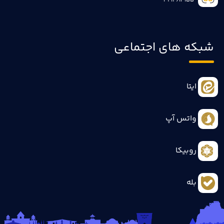
3414613155
شبکه های اجتماعی
ایتا
واتس آپ
روبیکا
بله