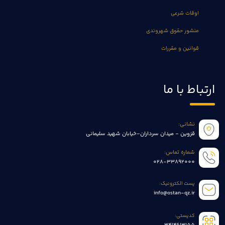
اوقات شرعی
منشور حقوق شهروندی
قوانین و مقررات
ارتباط با ما
نشانی:
قزوین - میدان سرداران-خیابان شهید سلیمانی
شماره تماس:
028-33892000
پست الکترونیک:
info@ostan-qz.ir
کدپستی: