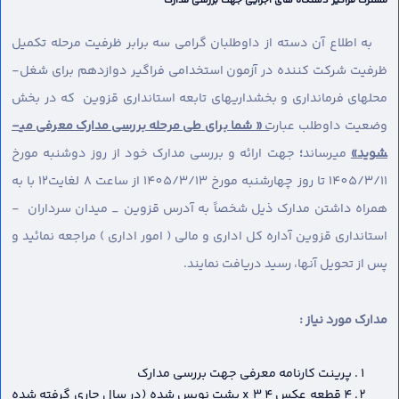
مشترک فراگیر دستگاه های اجرایی جهت بررسی مدارک
به اطلاع آن دسته از داوطلبان گرامی سه برابر ظرفیت مرحله تکمیل
ظرفیت شرکت کننده در آزمون استخدامی فراگیر دوازدهم برای شغل-
محل­های فرمانداری و بخشداریهای تابعه استانداری قزوین که در بخش
وضعیت داوطلب عبارت
« شما برای طی مرحله بررسی مدارک معرفی می­
شوید»
می­رساند
؛
جهت ارائه و بررسی مدارک خود از روز دوشنبه مورخ
1405/3/11 تا روز چهارشنبه مورخ 1405/3/13 از ساعت 8 لغایت12 با به
همراه داشتن مدارک ذیل شخصاً به آدرس قزوین _ میدان سرداران -
استانداری قزوین آداره کل اداری و مالی ( امور اداری ) مراجعه نمائید و
پس از تحویل آنها، رسید دریافت نمایند.
مدارک مورد نیاز :
پرینت کارنامه معرفی جهت بررسی مدارک
4 قطعه عکس 4 x 3 پشت نویس شده (در سال جاری گرفته شده