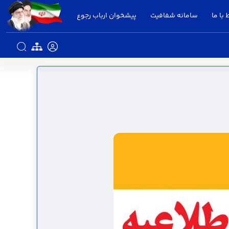
 با ما
سامانه شفافیت
پیشخوان ارباب رجوع
تانداری قزوین