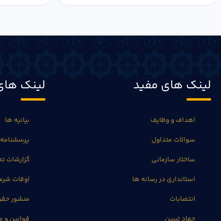
لینک های مفید
لینک های
اهداف و وظایف
بیانیه ها
سوالات متداول
پرسشنامه 
ساختار سازمانی
گزارشات 
استانداری در رسانه ها
اوقات شرع
انتصابات
منشور حق
جهاد تبیین
قوانین و م