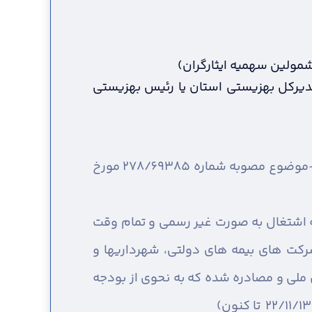
مشمولین سهمیه ایثارگران)
 مدیرکل بهزیستی استان یا رئیس بهزیستی
ارائه اصل و کپی شناسنامه همسر و فرزندان ( براساس قانون حمایت از خانواده و جوانی جمعیت-موضوع مصوبه شماره 278/69385 مورخ
ه اشتغال به صورت غیر رسمی و تمام وقت
کت های بیمه های دولتی، شهرداریها و
لی و مصادره شده که به نحوی از بودجه