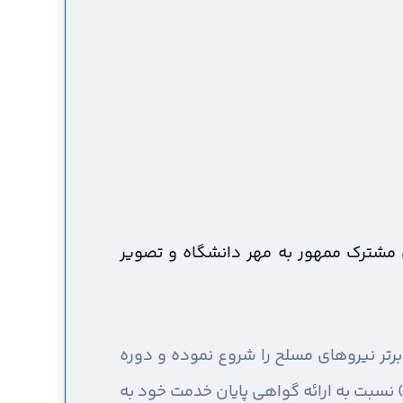
 مشترک ممهور به مهر دانشگاه و تصویر
رتر نیروهای مسلح را شروع نموده و دوره
موزش نظامی خود را طی نموده اند، می بایست حداکثر تا ۱۲ ماه پس از تاریخ برگزاری آزمون (۰۸/۱۰/۱۴۰۲) نسبت به ارائه گواهی پایان خدمت خود به