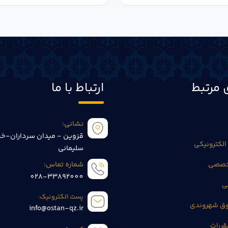
 مرتبط
ارتباط با ما
نشانی:
قزوین - میدان سرداران-خی
الکترونیکی
سلیمانی
تخصصی
شماره تماس:
028-33892000
ی
پست الکترونیک:
وق شهروندی
info@ostan-qz.ir
قررات