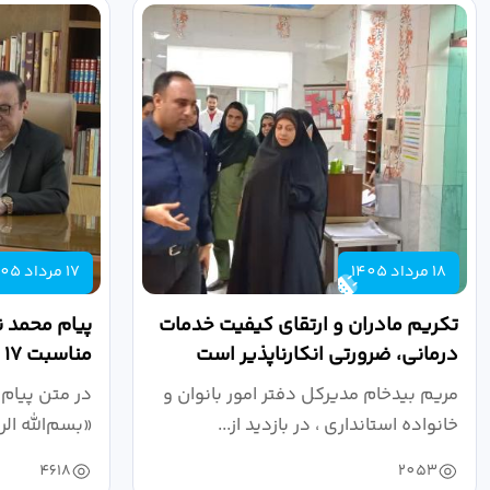
18 مرداد 1405
17 مرداد 1405
تکریم مادران و ارتقای کیفیت خدمات
پیام محمد ن
درمانی، ضرورتی انکارناپذیر است
مناسبت ۱۷ مرداد، روز خبرنگار
مریم بیدخام مدیرکل دفتر امور بانوان و
در متن پیام 
خانواده استانداری ، در بازدید از...
«بسم‌الله ال
4618
2053