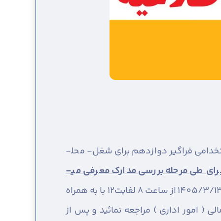
به اطلاع آن دسته از داوطلبان گرامی سه برابر ظرفیت مرحله تکمیل ظرفیت شرکت کننده در آزمون استخدامی فراگیر دوازدهم برای شغل- محل­
ای طی مرحله بررسی مدارک معرفی می­
جهت ارائه و بررسی مدارک خود از روز دوشنبه مورخ 1405/3/11 تا روز چهارشنبه مورخ 1405/3/13 از ساعت 8 لغایت12 با به همراه
 ( امور اداری ) مراجعه نمائید و پس از