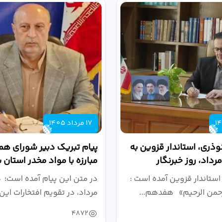
17 مرداد 1405
وذری، استاندار قزوین به
پیام تبریک دبیر شورای ه
مبارزه با مواد مخدر استان 
روز خبرنگار...
استاندار قزوین آمده است :
در متن این پیام آمده است؛
رحمن الرحیم» هفدهم...
مرداد، در تقویم افتخارات این 
4872