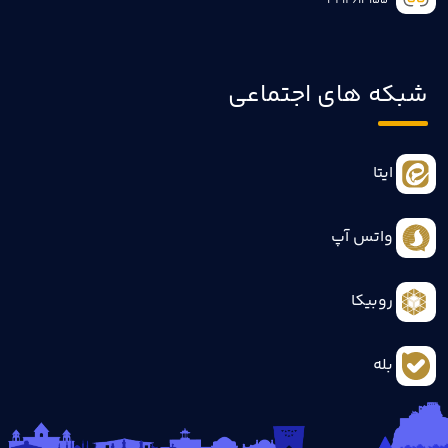
3414613155
شبکه های اجتماعی
ایتا
واتس آپ
روبیکا
بله