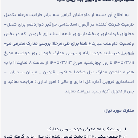
مشترک فراگیر دستگاه های اجرایی جهت بررسی مدارک
به اطلاع آن دسته از داوطلبان گرامی سه برابر ظرفیت مرحله تکمیل
ظرفیت شرکت کننده در آزمون استخدامی فراگیر دوازدهم برای شغل-
محل­های فرمانداری و بخشداریهای تابعه استانداری قزوین که در بخش
وضعیت داوطلب عبارت
« شما برای طی مرحله بررسی مدارک معرفی می­
شوید»
می­رساند
؛
جهت ارائه و بررسی مدارک خود از روز دوشنبه مورخ
1405/3/11 تا روز چهارشنبه مورخ 1405/3/13 از ساعت 8 لغایت12 با به
همراه داشتن مدارک ذیل شخصاً به آدرس قزوین _ میدان سرداران -
استانداری قزوین آداره کل اداری و مالی ( امور اداری ) مراجعه نمائید و
پس از تحویل آنها، رسید دریافت نمایند.
مدارک مورد نیاز :
پرینت کارنامه معرفی جهت بررسی مدارک
4 قطعه عکس 4 x 3 پشت نویس شده (در سال جاری گرفته شده