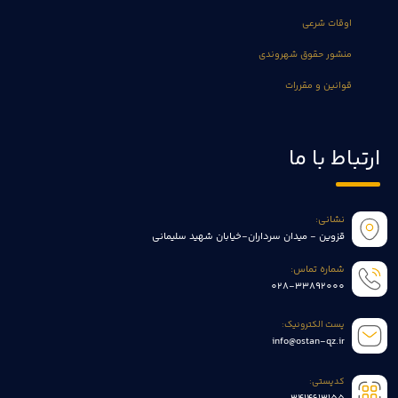
اوقات شرعی
منشور حقوق شهروندی
قوانین و مقررات
ارتباط با ما
نشانی:
قزوین - میدان سرداران-خیابان شهید سلیمانی
شماره تماس:
028-33892000
پست الکترونیک:
info@ostan-qz.ir
کدپستی: