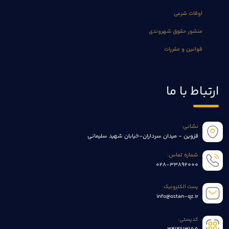
اوقات شرعی
منشور حقوق شهروندی
قوانین و مقررات
ارتباط با ما
نشانی:
قزوین - میدان سرداران-خیابان شهید سلیمانی
شماره تماس:
028-33892000
پست الکترونیک:
info@ostan-qz.ir
کدپستی: