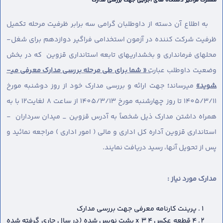
مشترک فراگیر دستگاه های اجرایی جهت بررسی مدارک
به اطلاع آن دسته از داوطلبان گرامی سه برابر ظرفیت مرحله تکمیل
ظرفیت شرکت کننده در آزمون استخدامی فراگیر دوازدهم برای شغل-
محل­های فرمانداری و بخشداریهای تابعه استانداری قزوین که در بخش
وضعیت داوطلب عبارت
« شما برای طی مرحله بررسی مدارک معرفی می­
شوید»
می­رساند
؛
جهت ارائه و بررسی مدارک خود از روز دوشنبه مورخ
1405/3/11 تا روز چهارشنبه مورخ 1405/3/13 از ساعت 8 لغایت12 با به
همراه داشتن مدارک ذیل شخصاً به آدرس قزوین _ میدان سرداران -
استانداری قزوین آداره کل اداری و مالی ( امور اداری ) مراجعه نمائید و
پس از تحویل آنها، رسید دریافت نمایند.
مدارک مورد نیاز :
پرینت کارنامه معرفی جهت بررسی مدارک
4 قطعه عکس 4 x 3 پشت نویس شده (در سال جاری گرفته شده