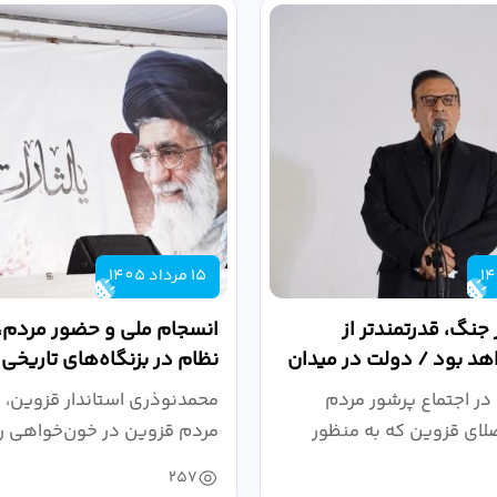
15 مرداد 1405
 جنگ، قدرتمندتر از
انسجام ملی و حضور مردم، ر
د بود / دولت در میدان
نظام در بزنگاه‌های تاریخی
،...
در اجتماع پرشور مردم
محمدنوذری استاندار قزوین، د
لای قزوین که به منظور
مردم قزوین در خون‌خواهی ر
.
حمایت...
257