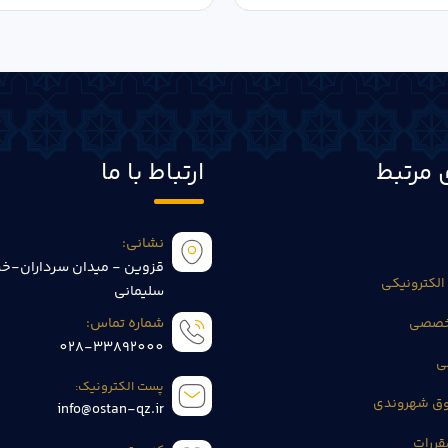
 مرتبط
ارتباط با ما
نشانی:
قزوین - میدان سرداران-خی
الکترونیکی
سلیمانی
تخصصی
شماره تماس:
028-33892000
ی
پست الکترونیک:
وق شهروندی
info@ostan-qz.ir
قررات