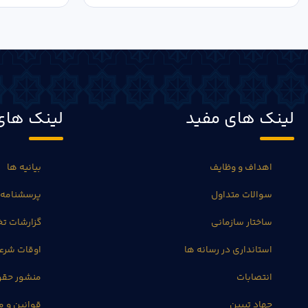
لینک های مفید
لینک های
اهداف و وظایف
بیانیه ها
سوالات متداول
پرسشنامه 
ساختار سازمانی
گزارشات 
استانداری در رسانه ها
اوقات شرع
انتصابات
منشور حق
جهاد تبیین
قوانین و م