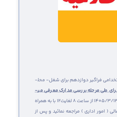
به اطلاع آن دسته از داوطلبان گرامی سه برابر ظرفیت مرحله تکمیل ظرفیت شرکت کننده در آزمون استخدامی فراگیر دوازدهم برای شغل- محل­
ای طی مرحله بررسی مدارک معرفی می­
جهت ارائه و بررسی مدارک خود از روز دوشنبه مورخ 1405/3/11 تا روز چهارشنبه مورخ 1405/3/13 از ساعت 8 لغایت12 با به همراه
 ( امور اداری ) مراجعه نمائید و پس از