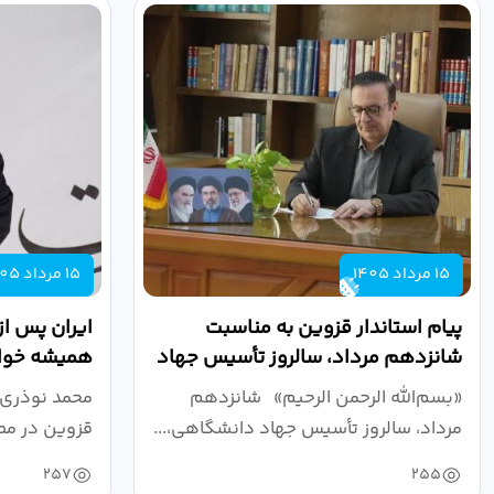
15 مرداد 1405
15 مرداد 1405
پیام استاندار قزوین به مناسبت
ایران پس از
شانزدهم مرداد، سالروز تأسیس جهاد
همیشه خواه
دانشگاهی
نبرد اقتصادی
«بسم‌الله الرحمن الرحیم» شانزدهم
محمد نوذری 
مرداد، سالروز تأسیس جهاد دانشگاهی،...
قزوین در مص
خون‌خواهی..
257
255