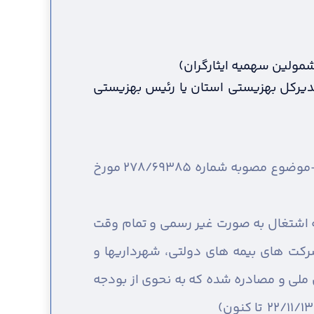
مشمولین سهمیه ایثارگران)
 مدیرکل بهزیستی استان یا رئیس بهزیستی
ارائه اصل و کپی شناسنامه همسر و فرزندان ( براساس قانون حمایت از خانواده و جوانی جمعیت-موضوع مصوبه شماره 278/69385 مورخ
ه اشتغال به صورت غیر رسمی و تمام وقت
کت های بیمه های دولتی، شهرداریها و
لی و مصادره شده که به نحوی از بودجه