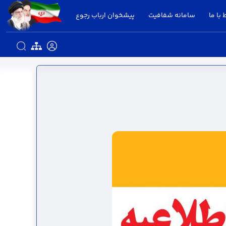
 با ما
سامانه شفافیت
پیشخوان ارباب رجوع
تانداری قزوین