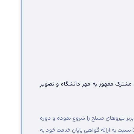
 مشترک ممهور به مهر دانشگاه و تصویر
رتر نیروهای مسلح را شروع نموده و دوره
موزش نظامی خود را طی نموده اند، می بایست حداکثر تا ۱۲ ماه پس از تاریخ برگزاری آزمون (۰۸/۱۰/۱۴۰۲) نسبت به ارائه گواهی پایان خدمت خود به