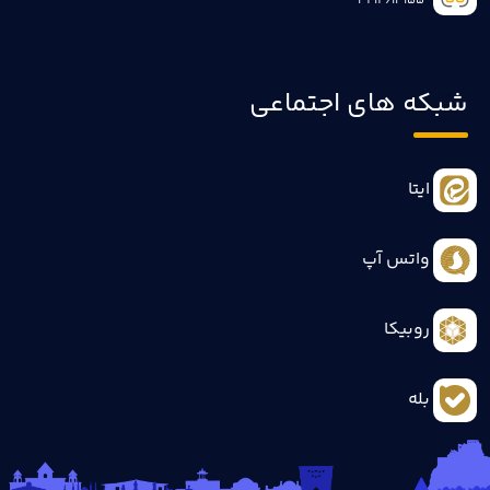
3414613155
شبکه های اجتماعی
ایتا
واتس آپ
روبیکا
بله