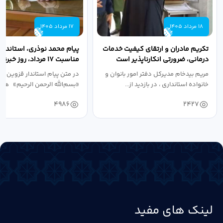
18 مرداد 1405
17 مرداد 1405
تکریم مادران و ارتقای کیفیت خدمات
پیام محمد نوذری، استاندار 
درمانی، ضرورتی انکارناپذیر است
مناسبت ۱۷ مرداد، روز خبرنگار
مریم بیدخام مدیرکل دفتر امور بانوان و
در متن پیام استاندار قزوین آ
خانواده استانداری ، در بازدید از...
«بسم‌الله الرحمن الرحیم» هفد
4986
2427
لینک های مفید