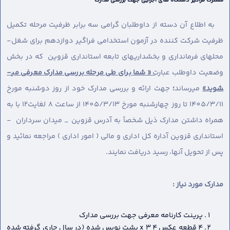
مشترک فراگیر دستگاه های اجرایی جهت بررسی مدارک
به اطلاع آن دسته از داوطلبان گرامی سه برابر ظرفیت مرحله تکمیل
ظرفیت شرکت کننده در آزمون استخدامی فراگیر دوازدهم برای شغل-
محل­های فرمانداری و بخشداریهای تابعه استانداری قزوین که در بخش
وضعیت داوطلب عبارت
« شما برای طی مرحله بررسی مدارک معرفی می­
شوید»
می­رساند
؛
جهت ارائه و بررسی مدارک خود از روز دوشنبه مورخ
1405/3/11 تا روز چهارشنبه مورخ 1405/3/13 از ساعت 8 لغایت12 با به
همراه داشتن مدارک ذیل شخصاً به آدرس قزوین _ میدان سرداران -
استانداری قزوین آداره کل اداری و مالی ( امور اداری ) مراجعه نمائید و
پس از تحویل آنها، رسید دریافت نمایند.
مدارک مورد نیاز :
پرینت کارنامه معرفی جهت بررسی مدارک
4 قطعه عکس 4 x 3 پشت نویس شده (در سال جاری گرفته شده