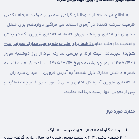
مشترک فراگیر دستگاه های اجرایی جهت بررسی مدارک
به اطلاع آن دسته از داوطلبان گرامی سه برابر ظرفیت مرحله تکمیل
ظرفیت شرکت کننده در آزمون استخدامی فراگیر دوازدهم برای شغل-
محل­های فرمانداری و بخشداریهای تابعه استانداری قزوین که در بخش
وضعیت داوطلب عبارت
« شما برای طی مرحله بررسی مدارک معرفی می­
شوید»
می­رساند
؛
جهت ارائه و بررسی مدارک خود از روز دوشنبه مورخ
1405/3/11 تا روز چهارشنبه مورخ 1405/3/13 از ساعت 8 لغایت12 با به
همراه داشتن مدارک ذیل شخصاً به آدرس قزوین _ میدان سرداران -
استانداری قزوین آداره کل اداری و مالی ( امور اداری ) مراجعه نمائید و
پس از تحویل آنها، رسید دریافت نمایند.
مدارک مورد نیاز :
پرینت کارنامه معرفی جهت بررسی مدارک
4 قطعه عکس 4 x 3 پشت نویس شده (در سال جاری گرفته شده