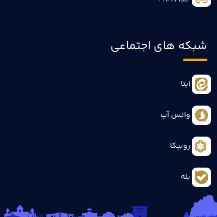
3414613155
شبکه های اجتماعی
ایتا
واتس آپ
روبیکا
بله