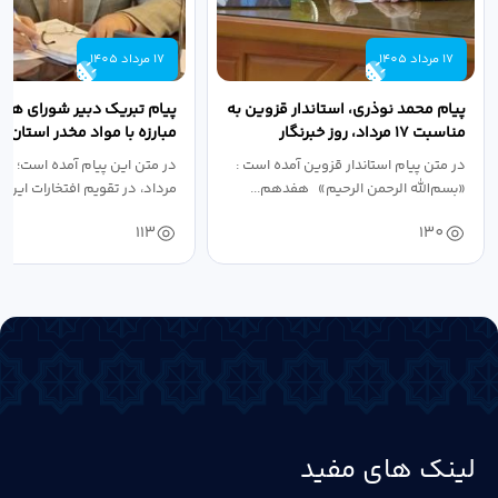
17 مرداد 1405
17 مرداد 1405
پیام محمد نوذری، استاندار قزوین به
پیام تبریک دبیر شورای هم
مناسبت ۱۷ مرداد، روز خبرنگار
مبارزه با مواد مخدر استان ب
مناسبت روز خبرنگار...
در متن پیام استاندار قزوین آمده است :
در متن این پیام آمده است؛ 
«بسم‌الله الرحمن الرحیم» هفدهم...
مرداد، در تقویم افتخارات این س
113
130
لینک های مفید