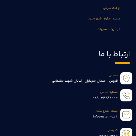
اوقات شرعی
منشور حقوق شهروندی
قوانین و مقررات
ارتباط با ما
نشانی:
قزوین - میدان سرداران-خیابان شهید سلیمانی
شماره تماس:
028-33892000
پست الکترونیک:
info@ostan-qz.ir
کدپستی: