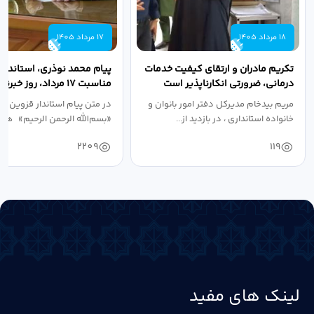
18 مرداد 1405
17 مرداد 1405
تکریم مادران و ارتقای کیفیت خدمات
پیام محمد نوذری، استاندار 
درمانی، ضرورتی انکارناپذیر است
مناسبت ۱۷ مرداد، روز خبرنگار
مریم بیدخام مدیرکل دفتر امور بانوان و
در متن پیام استاندار قزوین آ
خانواده استانداری ، در بازدید از...
«بسم‌الله الرحمن الرحیم» هفد
2209
119
لینک های مفید