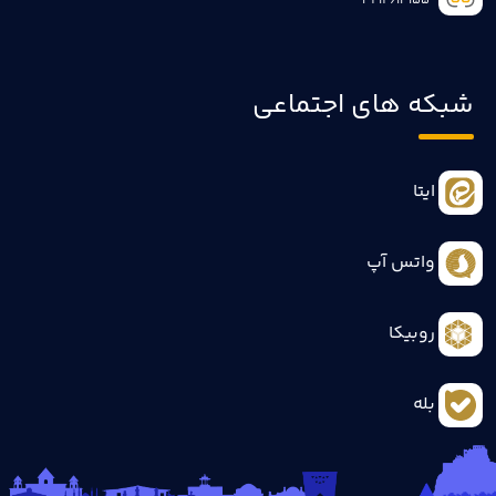
3414613155
شبکه های اجتماعی
ایتا
واتس آپ
روبیکا
بله