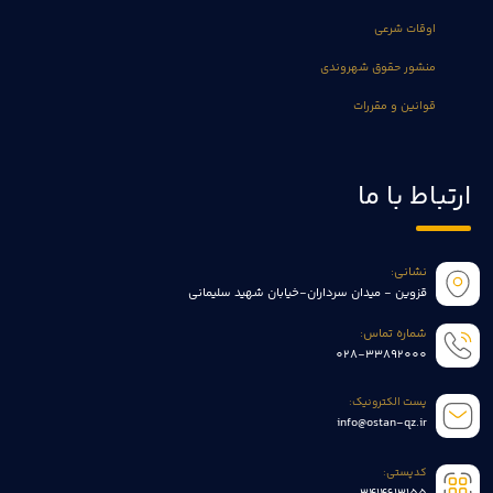
اوقات شرعی
منشور حقوق شهروندی
قوانین و مقررات
ارتباط با ما
نشانی:
قزوین - میدان سرداران-خیابان شهید سلیمانی
شماره تماس:
028-33892000
پست الکترونیک:
info@ostan-qz.ir
کدپستی: