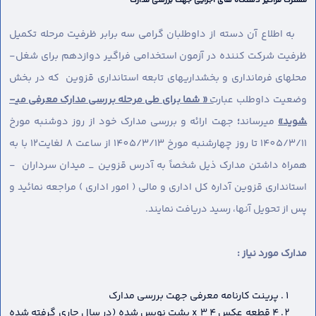
مشترک فراگیر دستگاه های اجرایی جهت بررسی مدارک
به اطلاع آن دسته از داوطلبان گرامی سه برابر ظرفیت مرحله تکمیل
ظرفیت شرکت کننده در آزمون استخدامی فراگیر دوازدهم برای شغل-
محل­های فرمانداری و بخشداریهای تابعه استانداری قزوین که در بخش
وضعیت داوطلب عبارت
« شما برای طی مرحله بررسی مدارک معرفی می­
شوید»
می­رساند
؛
جهت ارائه و بررسی مدارک خود از روز دوشنبه مورخ
1405/3/11 تا روز چهارشنبه مورخ 1405/3/13 از ساعت 8 لغایت12 با به
همراه داشتن مدارک ذیل شخصاً به آدرس قزوین _ میدان سرداران -
استانداری قزوین آداره کل اداری و مالی ( امور اداری ) مراجعه نمائید و
پس از تحویل آنها، رسید دریافت نمایند.
مدارک مورد نیاز :
پرینت کارنامه معرفی جهت بررسی مدارک
4 قطعه عکس 4 x 3 پشت نویس شده (در سال جاری گرفته شده